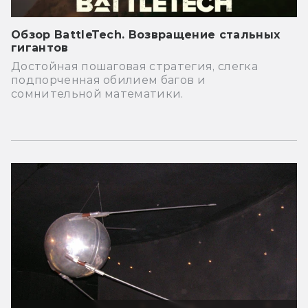
Обзор BattleTech. Возвращение стальных
гигантов
Достойная пошаговая стратегия, слегка
подпорченная обилием багов и
сомнительной математики.