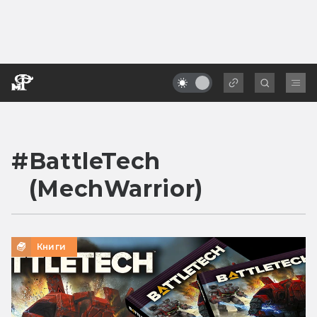
#
BattleTech
(MechWarrior)
Книги