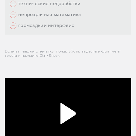
технические недоработки
непрозрачная математика
громоздкий интерфейс
Если вы нашли опечатку, пожалуйста, выделите фрагмент
текста и нажмите Ctrl+Enter.