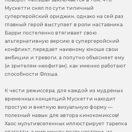
Мускетти снял по сути типичный 
супергеройский ориджин, однако на сей раз 
главный герой выступает в роли наставника. 
Барри постепенно втягивает свою 
альтернативную версию в супергеройский 
конфликт, передаёт наивному юноше свои 
амбиции и тревоги, а попутно объясняет ему 
(и зрителям-неофитам), как именно работают 
способности Флэша.
К чести режиссёра, для каждой из мудрёных 
временных концепций Мускетти находит 
простую и внятную визуальную форму — 
полезный навык для автора кинокомиксов! 
Хаос мультивселенных иллюстрирует тарелка 
спагетти, а мир между реальностями, из 