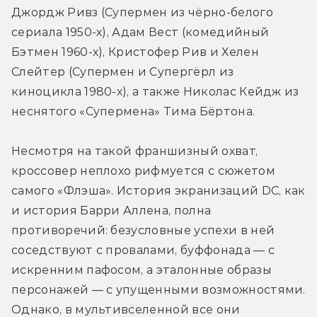
Джордж Ривз (Супермен из чёрно-белого 
сериала 1950-х), Адам Вест (комедийный 
Бэтмен 1960-х), Кристофер Рив и Хелен 
Слейтер (Супермен и Супергёрл из 
киноцикла 1980-х), а также Николас Кейдж из 
неснятого «Супермена» Тима Бёртона.
Несмотря на такой франшизный охват, 
кроссовер неплохо рифмуется с сюжетом 
самого «Флэша». История экранизаций DC, как 
и история Барри Аллена, полна 
противоречий: безусловные успехи в ней 
соседствуют с провалами, буффонада — с 
искренним пафосом, а эталонные образы 
персонажей — с упущенными возможностями. 
Однако, в мультивселенной все они 