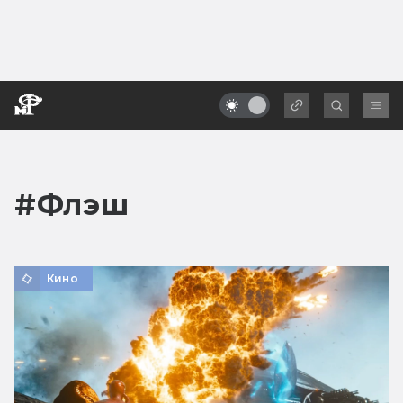
#
Флэш
Кино