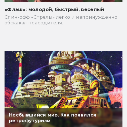
«Флэш»: молодой, быстрый, весёлый
Спин-офф «Стрелы» легко и непринужденно
обскакал прародителя.
Несбывшийся мир. Как появился
ретрофутуризм