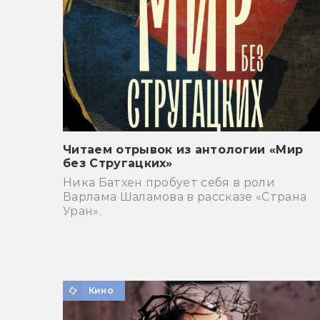
Читаем отрывок из антологии «Мир
без Стругацких»
Ника Батхен пробует себя в роли
Варлама Шаламова в рассказе «Страна
Уран».
Кино