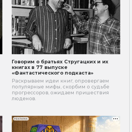
Говорим о братьях Стругацких и их
книгах в 77 выпуске
«Фантастического подкаста»
Раскрываем идеи книг, опровергаем
популярные мифы, скорбим о судьбе
прогрессоров, ожидаем пришествия
люденов.
РЕКЛАМА