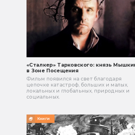
«Сталкер» Тарковского: князь Мышки
в Зоне Посещения
Фильм появился на свет благодаря
цепочке катастроф, больших и малых,
локальных и глобальных, природных и
социальных.
Книги