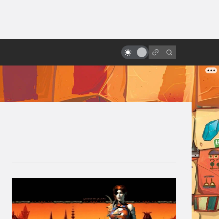
от
«Поле битвы: Земля». Как был
создан величайший плохой
фильм