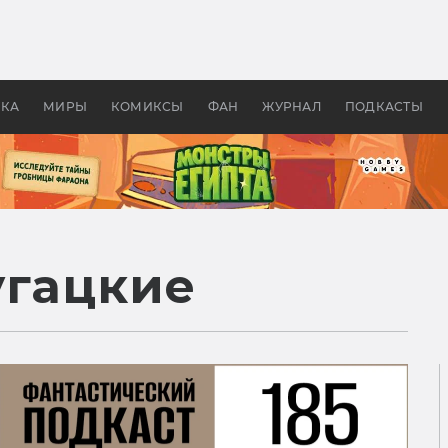
оздавались «Страшилы»:
«Одиссея» Нолана: что эт
, без которого не было
фильм сделал с Гомером и
ластелина колец»
Древней Грецией
УКА
МИРЫ
КОМИКСЫ
ФАН
ЖУРНАЛ
ПОДКАСТЫ
угацкие