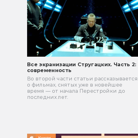
Все экранизации Стругацких. Часть 2:
современность
Во второй части статьи рассказывается
о фильмах, снятых уже в новейшее
время — от начала Перестройки до
последних лет.
Книги