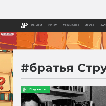
Как с
фильм
бы «В
КНИГИ
КИНО
СЕРИАЛЫ
ИГРЫ
НА
РЕКЛАМА
#
братья Стр
Подкасты