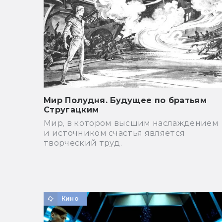
Мир Полудня. Будущее по братьям
Стругацким
Мир, в котором высшим наслаждением
и источником счастья является
творческий труд.
Кино