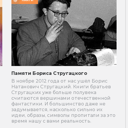
Памяти Бориса Стругацкого
В ноябре 2012 года от нас ушёл Борис
Натанович Стругацкий. Книги братьев
Стругацких уже больше полувека
считаются вершинами отечественной
фантастики. И большинство даже не
задумывается, насколько сильно их
идеи, образы, символы пропитали за это
время нашу с вами реальность.