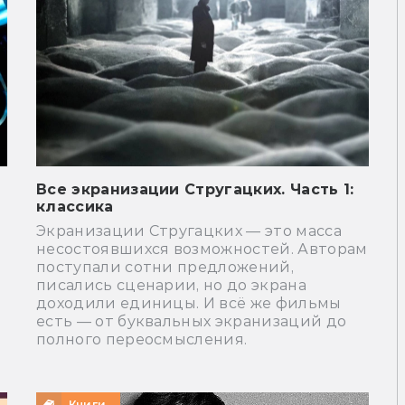
Все экранизации Стругацких. Часть 1:
классика
Экранизации Стругацких — это масса
несостоявшихся возможностей. Авторам
поступали сотни предложений,
писались сценарии, но до экрана
доходили единицы. И всё же фильмы
есть — от буквальных экранизаций до
полного переосмысления.
Книги