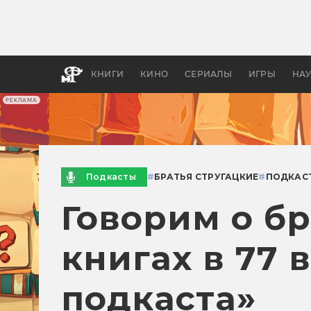
Как с
фильм
бы «В
КНИГИ
КИНО
СЕРИАЛЫ
ИГРЫ
НА
РЕКЛАМА
Подкасты
#
БРАТЬЯ СТРУГАЦКИЕ
#
ПОДКАС
Говорим о бр
книгах в 77 
подкаста»