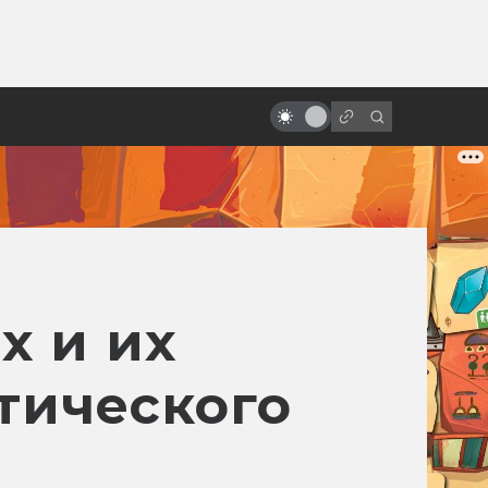
от
«Пятый элемент»: от безумной
идеи к безумному фильму
х и их
тического