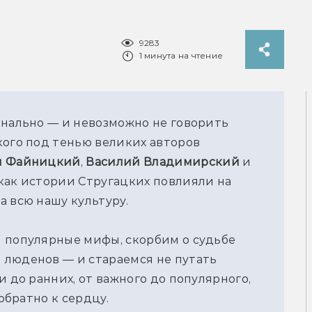
9283
1 минута на чтение
анально — и невозможно не говорить 
ого под тенью великих авторов 
н Файницкий
, 
Василий Владимирский
 и 
как истории Стругацких повлияли на 
а всю нашу культуру.
 популярные мифы, скорбим о судьбе 
люденов — и стараемся не путать 
 до ранних, от важного до популярного, 
 обратно к сердцу.