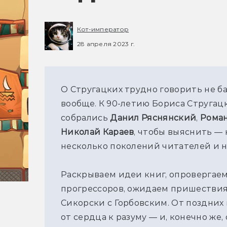
Кот-император
28 апреля 2023 г.
О Стругацких трудно говорить не б
вообще. К 90-летию Бориса Стругацк
собрались 
Данил Ряснянский
, 
Рома
Николай Караев
, чтобы выяснить — 
несколько поколений читателей и н
Раскрываем идеи книг, опровергаем
прогрессоров, ожидаем пришествия 
Сикорски с Горбовским. От поздних и
от сердца к разуму — и, конечно же,