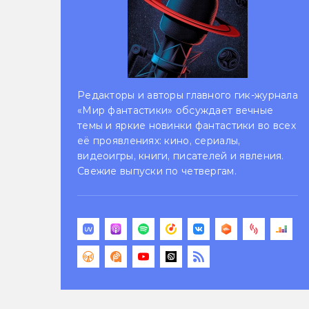
Редакторы и авторы главного гик-журнала
«Мир фантастики» обсуждает вечные
темы и яркие новинки фантастики во всех
её проявлениях: кино, сериалы,
видеоигры, книги, писателей и явления.
Свежие выпуски по четвергам.