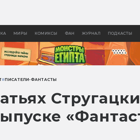
оздавались «Страшилы»:
«Одиссея» Нолана: что эт
, без которого не было
фильм сделал с Гомером и
ластелина колец»
Древней Грецией
УКА
МИРЫ
КОМИКСЫ
ФАН
ЖУРНАЛ
ПОДКАСТЫ
Т
#
ПИСАТЕЛИ-ФАНТАСТЫ
атьях Стругацки
выпуске «Фантас