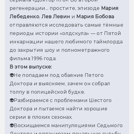
регенерации... простите, эпизоде 
Мария 
Лебеденко
, 
Лев Левин
 и 
Мария Бобова
отправляются исследовать самые тёмные 
периоды истории «олдскула» — от Пятой 
инкарнации нашего любимого таймлорда 
до закрытия шоу и полнометражного 
фильма 1996 года.
В этом выпуске:
👽Не попадаем под обаяние Пятого 
Доктора и выясняем, зачем он собрал 
толпу в полицейской будке.
👽Разбираемся с проблемами Шестого 
Доктора и пытаемся найти хорошие 
серии в плохих сезонах.
👽Восхищаемся манипуляциями Седьмого 
Доктора и оплакиваем печальную судьбу 