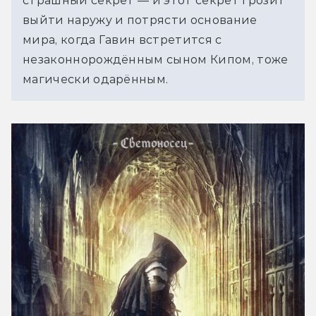
страшный секрет — и этот секрет грозит 
выйти наружу и потрясти основание 
мира, когда Гавин встретится с 
незаконнорождённым сыном Кипом, тоже 
магически одарённым.