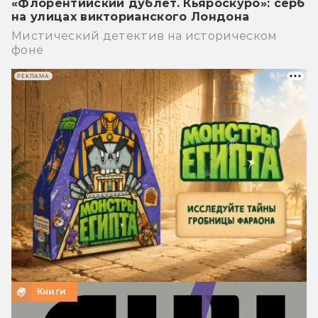
«Флорентийский дублет. Кьяроскуро»: серб
на улицах викторианского Лондона
Мистический детектив на историческом
фоне
РЕКЛАМА
Книги