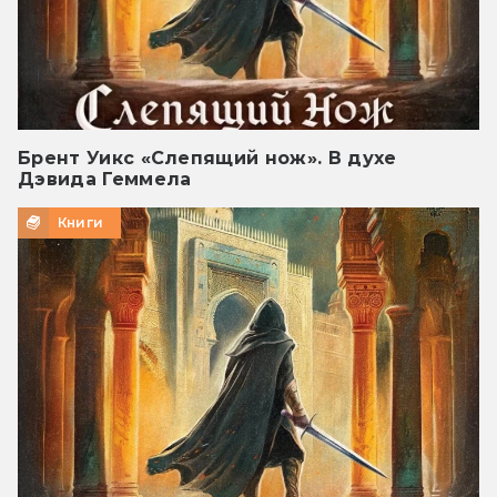
Брент Уикс «Слепящий нож». В духе
Дэвида Геммела
Книги