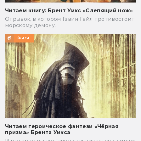
Читаем книгу: Брент Уикс «Слепящий нож»
Отрывок, в котором Гэвин Гайл противостоит
морскому демону.
Книги
Читаем героическое фэнтези «Чёрная
призма» Брента Уикса
И в этом отрывке Гэвин сталкивается с синим