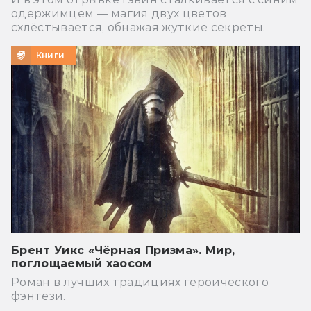
одержимцем — магия двух цветов
схлёстывается, обнажая жуткие секреты.
Книги
Брент Уикс «Чёрная Призма». Мир,
поглощаемый хаосом
Роман в лучших традициях героического
фэнтези.