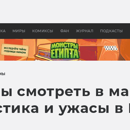
оздавались «Страшилы»:
«Одиссея» Нолана: что эт
, без которого не было
фильм сделал с Гомером и
ластелина колец»
Древней Грецией
УКА
МИРЫ
КОМИКСЫ
ФАН
ЖУРНАЛ
ПОДКАСТЫ
МЫ
ы смотреть в ма
тика и ужасы в