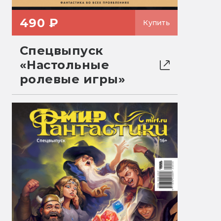
490 ₽
Купить
Спецвыпуск
«Настольные
ролевые игры»