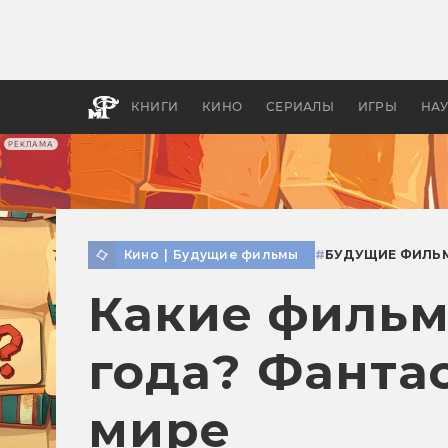
Как с
фильм
бы «В
КНИГИ
КИНО
СЕРИАЛЫ
ИГРЫ
НА
РЕКЛАМА
Кино
|
Будущие фильмы
#
БУДУЩИЕ ФИЛЬ
Какие фильм
года? Фантас
мире