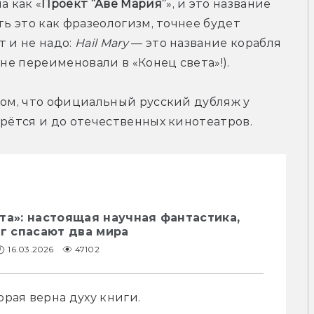
а как «
Проект “Аве Мария”
», и это название 
ть это как фразеологизм, точнее будет 
 и не надо: 
Hail Mary
 — это название корабля 
 не переименовали в «Конец света»!).
том, что официальный русский дубляж у 
ерётся и до отечественных кинотеатров.
та»: настоящая научная фантастика,
нг спасают два мира
16.03.2026
47102
рая верна духу книги.