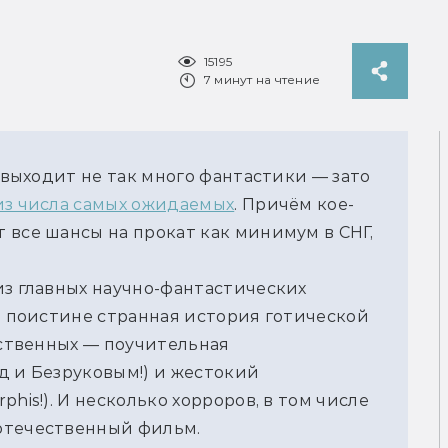
15195
7 минут на чтение
 выходит не так много фантастики — зато 
из числа самых ожидаемых
. Причём кое-
все шансы на прокат как минимум в СНГ, 
з главных научно-фантастических 
и поистине странная история готической 
ественных — поучительная 
 и Безруковым!) и жестокий 
his!). 
И несколько хорроров, в том числе 
отечественный фильм.