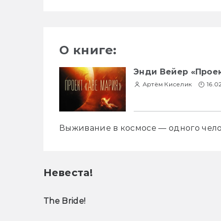
О книге:
Энди Вейер «Проек
Артём Киселик
16.0
Выживание в космосе — одного чело
Невеста!
The Bride!