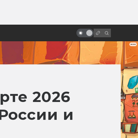
от
«Время первых»: что правда, а
что вымысел
рте 2026
 России и