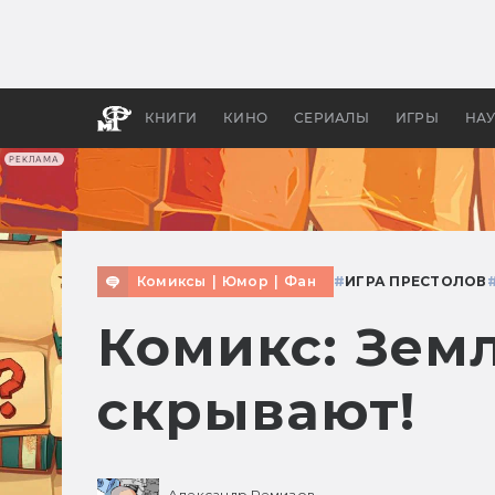
Какие
авгус
апока
детск
КНИГИ
КИНО
СЕРИАЛЫ
ИГРЫ
НА
РЕКЛАМА
Комиксы
|
Юмор
|
Фан
#
ИГРА ПРЕСТОЛОВ
Комикс: Земл
скрывают!
Александр Ремизов