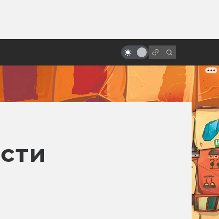
ы»:
ыло
Кэмерон и Спилберг обсуждают
инопланетян и будущее
асти