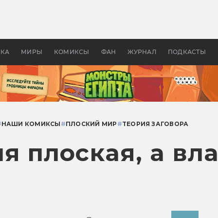
 фильмы смотреть в
Как создавались «Страшил
те 2026? В мире —
фильм, без которого не б
липсис, в России —
бы «Властелина колец»
ие комедии
УКА
МИРЫ
КОМИКСЫ
ФАН
ЖУРНАЛ
ПОДКАСТЫ
#
НАШИ КОМИКСЫ
#
ПЛОСКИЙ МИР
#
ТЕОРИЯ ЗАГОВОРА
я плоская, а вл