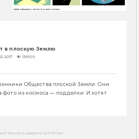
т в плоскую Землю
12.2017
129920
оронники Общества плоской Земли. Они 
а фото из космоса — подделки. И хотят 
т текста и нажмите Ctrl+Enter.