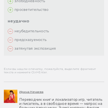
злободневность
просветительство
неудачно
неубедительность
предсказуемость
затянутая экспозиция
Если вы нашли опечатку, пожалуйста, выделите фрагмент
текста и нажмите Ctrl+Enter.
Ирина Нечаева
Переводчик книг и локализатор игр, читатель
и писатель, а в свободное время — матрос на
больших парусниках. Знает миллион фактов,