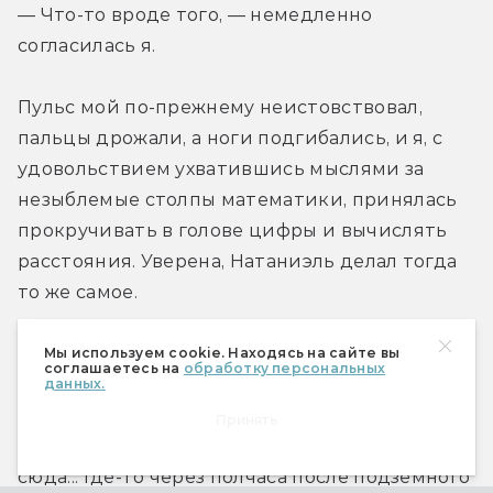
— Что-то вроде того, — немедленно 
согласилась я.
Пульс мой по-прежнему неистовствовал, 
пальцы дрожали, а ноги подгибались, и я, с 
удовольствием ухватившись мыслями за 
незыблемые столпы математики, принялась 
прокручивать в голове цифры и вычислять 
расстояния. Уверена, Натаниэль делал тогда 
то же самое.
— Таким образом, центр взрыва находится в 
Мы используем cookie. Находясь на сайте вы
соглашаетесь на
обработку персональных
радиусе миль трехсот, — заключила я.
данных.
Принять
— А воздушный фронт взрыва прибудет 
сюда... Где-то через полчаса после подземного 