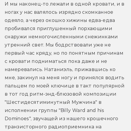
И мы наконец-то лежали в одной кровати, и в 
ногах у нас валялось изрядно скомканное 
одеяло, а через окошко хижины едва-едва 
пробивался приглушенный порхающими 
снаружи немногочисленными снежинками 
утренний свет. Мы бодрствовали уже не 
первый час кряду, но по понятным причинам 
с кровати подниматься пока даже и не 
намеревались. Натаниэль, прижавшись ко 
мне, закинул на меня ногу и принялся водить 
пальцем по моей ключице в такт популярной 
в тот год ритм-энд-блюзовой композиции 
"Шестидесятиминутный Мужчина" в 
исполнении группы "Billy Ward and his 
Dominoes", звучащей из нашего крошечного 
транзисторного радиоприемника на 