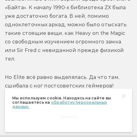
«Байта». К началу 1990-х библиотека ZX была 
уже достаточно богата. В ней, помимо 
одноклеточных аркад, можно было отыскать 
такие стоящие вещи, как Heavy on the Magic 
со свободным изучением огромного замка 
или Sir Fred с невиданной прежде физикой 
тел. 
Но Elite всё равно выделялась. Да что там, 
сшибала с ног постсоветских геймеров! 
Проведя в игре пять-шесть часов и с трудом 
Мы используем cookie. Находясь на сайте вы
перевалив через высокий порог вхождения 
соглашаетесь на
обработку персональных
данных.
(пираты забывали приложить к кассете 
Принять
мануал), игрок пьянел от вакуума свободы. От 
невероятного масштаба игры, от 