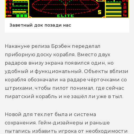
Заветный док позади нас
Накануне релиза Брэбен переделал 
приборную доску корабля. Вместо двух 
радаров внизу экрана появился один, но 
удобный и функциональный. Объекты вблизи 
корабля обозначали на радаре чёрточками со 
штрихами, чтобы пилот понимал, где сейчас 
пиратский корабль и не зашёл ли уже в тыл. 
Новой для тех лет была и система 
сохранения. Гейм-дизайнеры и раньше 
пытались избавить игрока от необходимости 