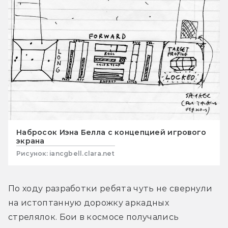
Набросок Иэна Белла с концепцией игрового
экрана
Рисунок: iancgbell.clara.net
По ходу разработки ребята чуть не свернули 
на истоптанную дорожку аркадных 
стрелялок. Бои в космосе получались 