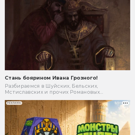
Стань боярином Ивана Грозного!
Разбираемся в Шуйских, Бельских,
Мстиславских и прочих Романовых…
РЕКЛАМА