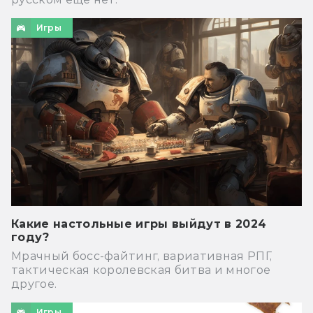
Игры
Какие настольные игры выйдут в 2024
году?
Мрачный босс-файтинг, вариативная РПГ,
тактическая королевская битва и многое
другое.
Игры