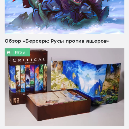
Обзор «Берсерк: Русы против ящеров»
Игры