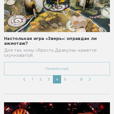
Настольная игра «Зверь»: оправдан ли
ажиотаж?
Для тех, кому «Ярость Дракулы» кажется
скучноватой.
Показать ещё
1
2
3
4
5
...
21