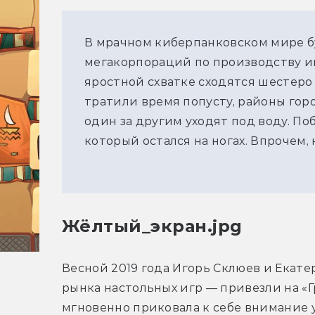
В мрачном киберпанковском мире 
мегакорпораций по производству и
яростной схватке сходятся шестеро 
тратили время попусту, районы горо
один за другим уходят под воду. П
который остался на ногах. Впрочем, 
Жёлтый_экран.jpg
Весной 2019 года Игорь Склюев и Екате
рынка настольных игр — привезли на «Г
мгновенно приковала к себе внимание у