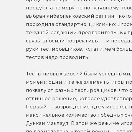
продукт, а не мерч по популярному прое
выбран киберпанковский сеттинг, котор
проходила стандартно, циклично: игро
текущей редакции предварительных пра
связь, вносили коррективы — и переда
руки тестировщиков. Кстати, чем больш
тестов надо проводить.
Тесты первых версий были успешными, 
момент: одни и те же элементы игры по
похвалу от разных тестировщиков, что с
отличное решение, которое удовлетвори
Первый — возрождение, где у игроков по
максимальное количество победных очко
Дункан Маклауд. В этом же режиме игр
по два человека. Второй режим — это к