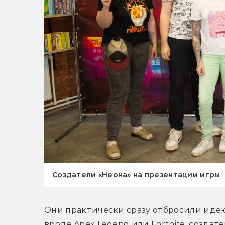
Создатели «Неона» на презентации игры
Они практически сразу отбросили идею
вроде Apex Legend или Fortnite: создат