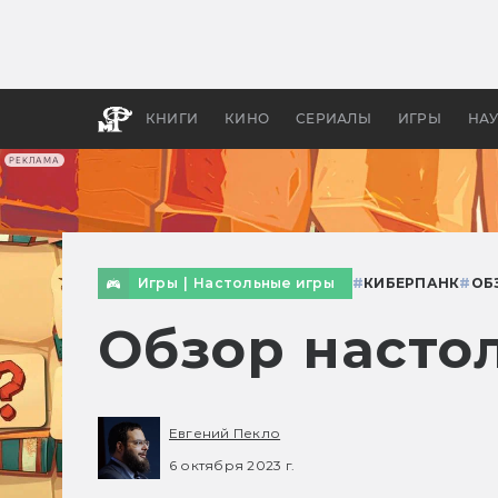
Какие
авгус
апока
детск
КНИГИ
КИНО
СЕРИАЛЫ
ИГРЫ
НА
РЕКЛАМА
Игры
|
Настольные игры
#
КИБЕРПАНК
#
ОБ
Обзор насто
Евгений Пекло
6 октября 2023 г.