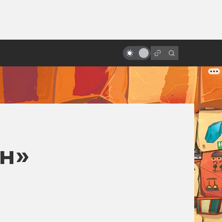
ы»:
ыло
Das ist fantastisch!
Фантастические порнопародии
н»