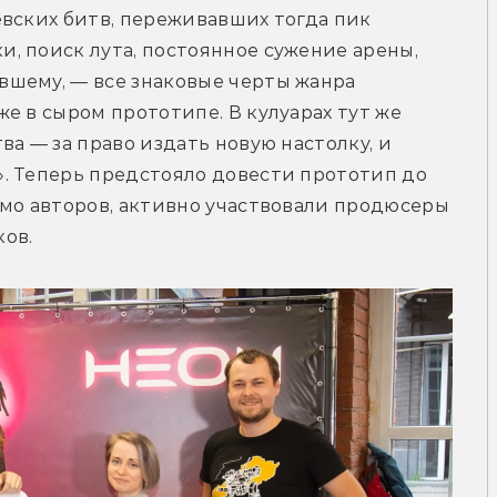
вских битв, переживавших тогда пик 
 поиск лута, постоянное сужение арены, 
шему, — все знаковые черты жанра 
е в сыром прототипе. В кулуарах тут же 
а — за право издать новую настолку, и 
. Теперь предстояло довести прототип до 
мо авторов, активно участвовали продюсеры 
ов.