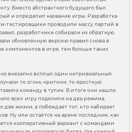
кту. Вместо абстрактного будущего был 
ый и определил название игры. Разработка 
ки-тестировщики проводили массу партий в 
вил, разработчики собирали их обратную 
вали обновлённую версию правил снова в 
е компонентов в игре, тем больше таких 
но внезапно всплыл один нетривиальный 
лучали то огонь критики, то яростную 
тавило команду в тупик. В итоге они нашли 
ло всех: игру поделили на два режима. 
 две жизни, а побеждает тот, кто набирает 
в. Ну или остаётся на арене последним, как 
ается кооперативный вариант с командами 
лассическая королевская битва, где каждый 