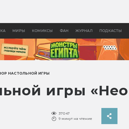
 фильмы смотреть в
Как создавались «Страшил
те 2026? В мире —
фильм, без которого не б
липсис, в России —
бы «Властелина колец»
ие комедии
УКА
МИРЫ
КОМИКСЫ
ФАН
ЖУРНАЛ
ПОДКАСТЫ
ЗОР НАСТОЛЬНОЙ ИГРЫ
льной игры «Нео
37047
9 минут на чтение