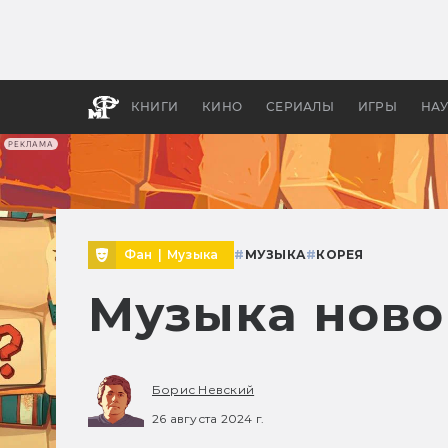
Какие
авгус
апока
детск
КНИГИ
КИНО
СЕРИАЛЫ
ИГРЫ
НА
РЕКЛАМА
Фан
|
Музыка
#
МУЗЫКА
#
КОРЕЯ
Музыка ново
Борис Невский
26 августа 2024 г.