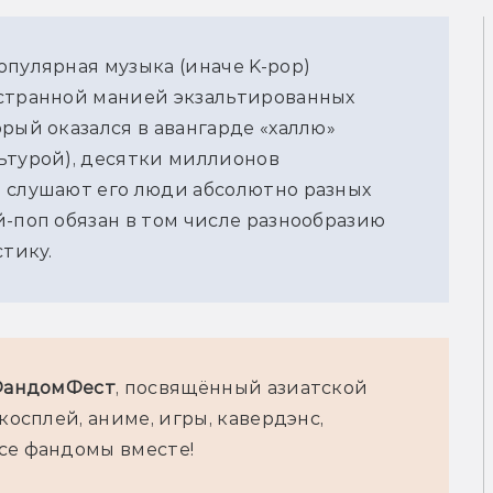
пулярная музыка (иначе K-pop) 
странной манией экзальтированных 
рый оказался в авангарде 
«
халлю
»
ьтурой), десятки миллионов 
 слушают его люди абсолютно разных 
-поп обязан в том числе разнообразию 
стику.
андомФест
, посвящённый азиатской 
косплей, аниме, игры, кавердэнс, 
се фандомы вместе!