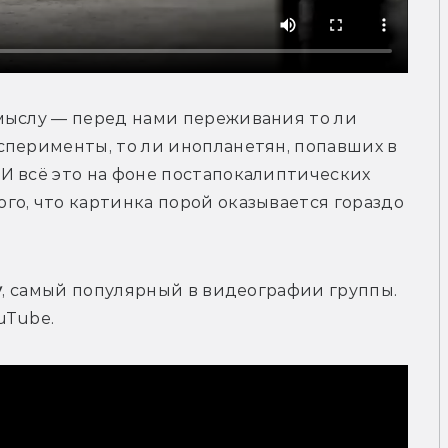
мыслу — перед нами переживания то ли 
перименты, то ли инопланетян, попавших в 
И всё это на фоне постапокалиптических 
о, что картинка порой оказывается гораздо 
y
, 
самый популярный в видеографии группы. 
uTube. 