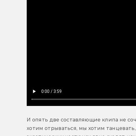
И опять две составляющие клипа не соч
хотим отрываться, мы хотим танцевать,