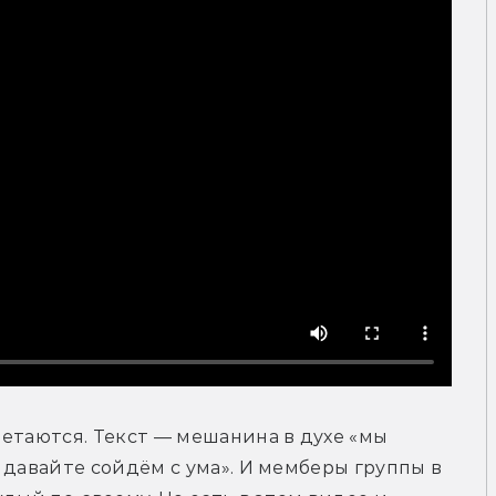
етаются. Текст — мешанина в духе «мы 
 давайте сойдём с ума». И мемберы группы в 