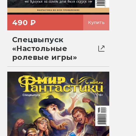
490 ₽
Купить
Спецвыпуск
«Настольные
ролевые игры»