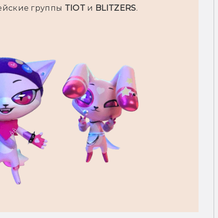
ейские группы 
TIOT
 и 
BLITZERS
.