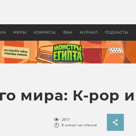
 фильмы смотреть в
Как создавались «Страшил
те 2026? В мире —
фильм, без которого не б
липсис, в России —
бы «Властелина колец»
ие комедии
УКА
МИРЫ
КОМИКСЫ
ФАН
ЖУРНАЛ
ПОДКАСТЫ
го мира: К-pop 
2817
8 минут на чтение