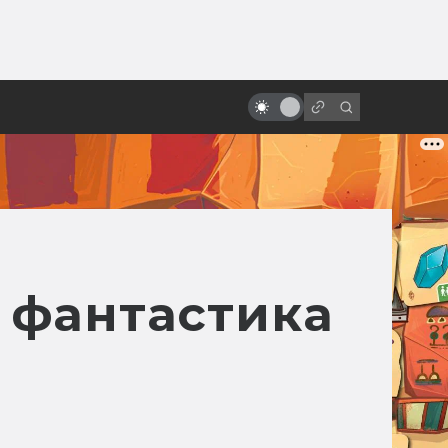
ы»:
ыло
Студия Gainax: история одной
легенды
и фантастика