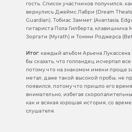
гость. Список участников получился, как
вернулись Джеймс Лабри (Dream Theater)
Guardian), Тобиас Заммет (Avantasia, Ed
гитариста Пола Гилберта, клавишника Ма
Зоргати (Myrath) и Томми Роджерса (Bet
Итог
: каждый альбом Арьена Лукассена 
бы сказать, что голландец исчерпал все
потому что на знакомом имени проще за
метал, даже такой высокой пробы, не пр
появился, потому что пришло его время
внимательно, избегая скоропалительных
как и всякая хорошая история, со врем
слушателя.