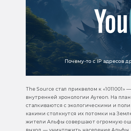
Почему-то с IP адресов д
The Source стал приквелом к «1011001» 
внутренней хронологии Ayreon. На пла
сталкиваются с экологическими и поли
какими столкнутся их потомки на Земле
жители Альфы совершают огромную оши
выход — уничтожить население Альфы. 