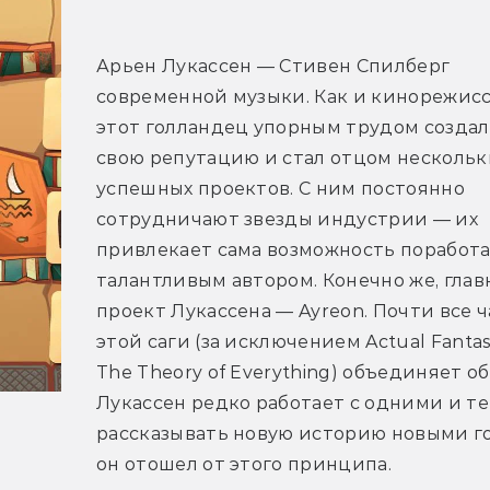
Арьен Лукассен — Стивен Спилберг 
современной музыки. Как и кинорежиссе
этот голландец упорным трудом создал 
свою репутацию и стал отцом нескольки
успешных проектов. С ним постоянно 
сотрудничают звезды индустрии — их 
привлекает сама возможность поработат
талантливым автором. Конечно же, глав
проект Лукассена — Ayreon. Почти все ч
этой саги (за исключением Actual Fantas
The Theory of Everything) объединяет о
Лукассен редко работает с одними и те
рассказывать новую историю новыми го
он отошел от этого принципа.