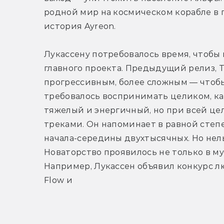
родной мир на космическом корабле в по
история Ayreon.
Лукассену потребовалось время, чтобы 
главного проекта. Предыдущий релиз, The
прогрессивным, более сложным — чтобы 
требовалось воспринимать целиком, ка
тяжелый и энергичный, но при всей це
треками. Он напоминает в равной степен
начала-середины двухтысячных. Но нельз
Новаторство проявилось не только в муз
Например, Лукассен объявил конкурс лю
Flow и