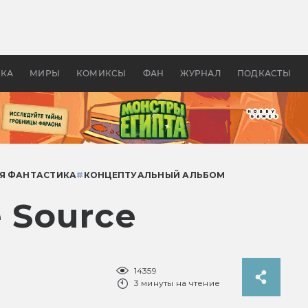
оздавались «Страшилы»:
«Одиссея» Нолана: что эт
, без которого не было
фильм сделал с Гомером и
ластелина колец»
Древней Грецией
УКА
МИРЫ
КОМИКСЫ
ФАН
ЖУРНАЛ
ПОДКАСТЫ
Я ФАНТАСТИКА
#
КОНЦЕПТУАЛЬНЫЙ АЛЬБОМ
 Source
14359
3 минуты на чтение