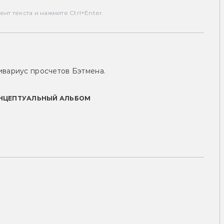
т текста и нажмите Ctrl+Enter.
ивариус просчетов Бэтмена.
НЦЕПТУАЛЬНЫЙ АЛЬБОМ