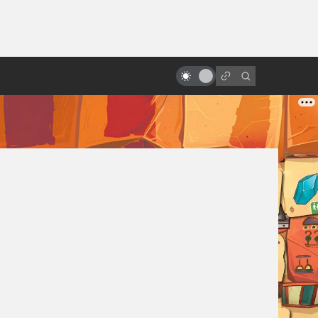
от
Самые странные мультфильмы
про Бэтмена: Брюс Ли, фурри и
Лавкрафт