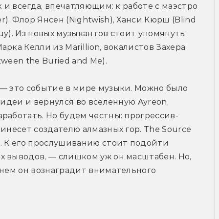
 и всегда, впечатляющим: к работе с маэстро 
, Флор Янсен (Nightwish), Ханси Кюрш (Blind 
guy). Из новых музыкантов стоит упомянуть 
рка Келли из Marillion, вокалистов Захера 
ween the Buried and Me).
— это событие в мире музыки. Можно было 
 идеи и вернулся во вселенную Ayreon, 
работать. Но будем честны: прогрессив-
инесет создателю алмазных гор. The Source 
. К его прослушиванию стоит подойти 
 выводов, — слишком уж он масштабен. Но, 
енем он вознаградит внимательного 