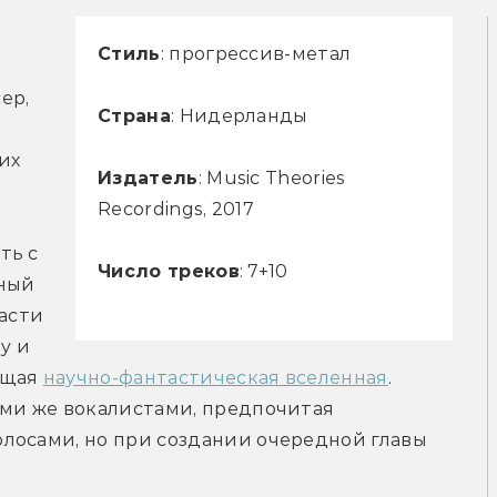
Стиль
: прогрессив-метал
р, 
Страна
: Нидерланды
х 
Издатель
: Music Theories
Recordings, 2017
ь с 
Число треков
: 7+10
ный 
асти 
y и 
бщая 
научно-фантастическая вселенная
. 
ми же вокалистами, предпочитая 
лосами, но при создании очередной главы 