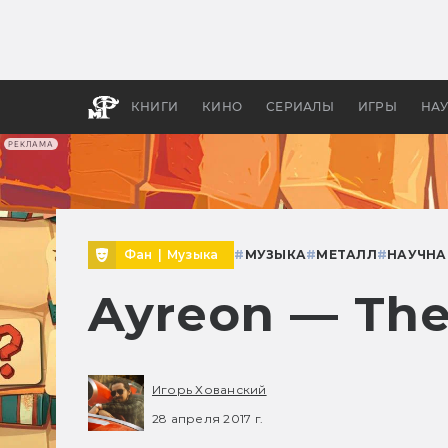
Как с
фильм
бы «В
КНИГИ
КИНО
СЕРИАЛЫ
ИГРЫ
НА
РЕКЛАМА
Фан
|
Музыка
#
МУЗЫКА
#
МЕТАЛЛ
#
НАУЧНА
Ayreon — The
Игорь Хованский
28 апреля 2017 г.