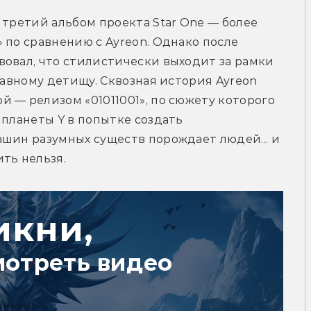
 третий альбом проекта Star One — более 
 по сравнению с Ayreon. Однако после 
овал, что стилистически выходит за рамки 
лавному детищу. Сквозная история Ayreon 
 — релизом «01011001», по сюжету которого 
планеты Y в попытке создать 
шин разумных существ порождает людей... и 
ть нельзя.
икни,
мотреть видео