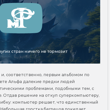
ругих стран ничего не тормозит
— и, соответственно, первым альбомом по 
нете Альфа далекие предки людей 
тическими проблемами, подобными тем, с 
. Отдав решение на откуп суперкомпьютеру, 
бку: компьютер решает, что единственный 
Небольшая горстка беглецов покидает 