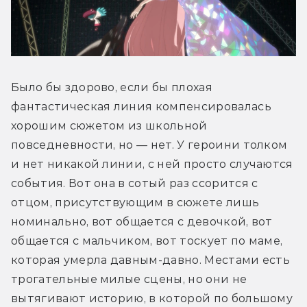
условиях появляется?
Почему какие-то ИИ
запрограммированы защищать
Было бы здорово, если бы плохая 
Дракона? Он сам их написал? И как их
фантастическая линия компенсировалась 
можно убить?
хорошим сюжетом из школьной 
повседневности, но — нет. У героини толком 
Что это за замок такой? Он часть игры,
и нет никакой линии, с ней просто случаются 
которую Дракон приватизировал? Или
события. Вот она в сотый раз ссорится с 
он его создал? Или опять-таки
отцом, присутствующим в сюжете лишь 
накодил? Почему там фотографии из
номинально, вот общается с девочкой, вот 
его прошлого? Эта штука не только
общается с мальчиком, вот тоскует по маме, 
каким-то образом считывает
которая умерла давным-давно. Местами есть 
биометрию и эмоциональные травмы
трогательные милые сцены, но они не 
игрока (допустим!), но и умеет
вытягивают историю, в которой по большому 
превращать травматические