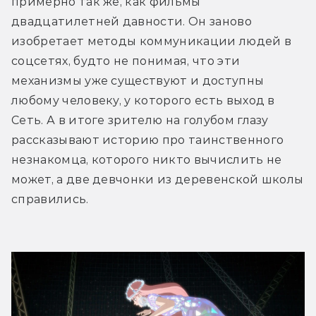
примерно так же, как фильмы 
заблокировать. Да, банхаммер имеет
двадцатилетней давности. Он заново 
«молот» в названии, но это ж не значит,
изобретает методы коммуникации людей в 
что им пользуются как обычным
соцсетях, будто не понимая, что эти 
оружием! Как он его вообще создал?
механизмы уже существуют и доступны 
Это спонсорский подарок? Или он сам
любому человеку, у которого есть выход в 
себе эту штуку напрограммировал?
Сеть. А в итоге зрителю на голубом глазу 
рассказывают историю про таинственного 
Как Белль создаёт себе все эти
незнакомца, которого никто вычислить не 
наряды? Её подружка что, помимо
может, а две девчонки из деревенской школы 
продвижения ещё ей разрабатывает
справились.
костюмы и в игру коды вводит? И
заодно анимацию с горбатыми китами
на сабвуферах создаёт? Или это
подарок за донаты? Ладно, это
метафора мировых трендов, но
игромеханически она как и при каких