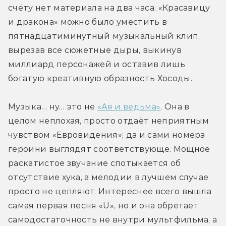
счёту нет материала на два часа. «Красавицу 
воспоминания в игровой объект?
и дракона» можно было уместить в 
пятнадцатиминутный музыкальный клип, 
Почему деанон считается худшим
вырезав все сюжетные дыры, выкинув 
наказанием в этой вселенной? Ну,
миллиард персонажей и оставив лишь 
узнают люди, что Дракон — какой-то
богатую креативную образность Хосоды.
подросток из Японии. И что с того?
Или тут ещё и бан игроков запрещён?
Музыка… ну… это не 
«Ая и ведьма»
. Она в 
А что происходит с аватарой игрока,
целом неплохая, просто отдаёт неприятным 
когда тот выходит из игры? Она
чувством «Евровидения»; да и сами номера 
просто в воздухе висит?
героини выглядят соответствующе. Мощное 
раскатистое звучание спотыкается об 
отсутствие хука, а мелодии в лучшем случае 
просто не цепляют. Интереснее всего вышла 
самая первая песня «U», но и она обретает 
самодостаточность не внутри мультфильма, а 