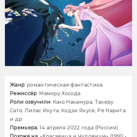
Жанр
: романтическая фантастика
Режиссёр
: Мамору Хосода
Роли озвучили
: Кахо Накамура, Такеру 
Сато, Лилас Икута, Кодзи Якусё, Рё Нарита 
и др.
Премьера
: 14 апреля 2022 года (Россия)
Похоже на
: «Красавица и Чудовище» (1991) • 