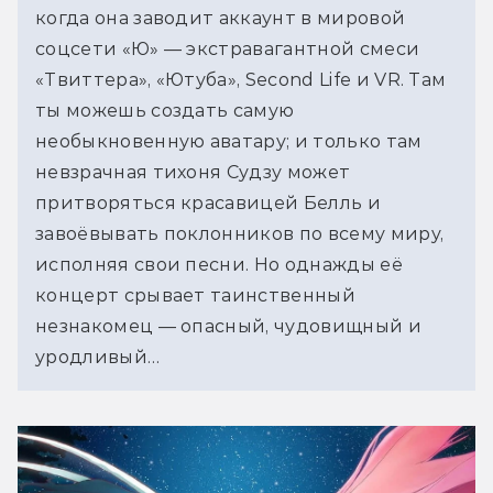
когда она заводит аккаунт в мировой 
соцсети «Ю» — экстравагантной смеси 
«Твиттера», «Ютуба», Second Life и VR. Там 
ты можешь создать самую 
необыкновенную аватару; и только там 
невзрачная тихоня Судзу может 
притворяться красавицей Белль и 
завоёвывать поклонников по всему миру, 
исполняя свои песни. Но однажды её 
концерт срывает таинственный 
незнакомец — опасный, чудовищный и 
уродливый…