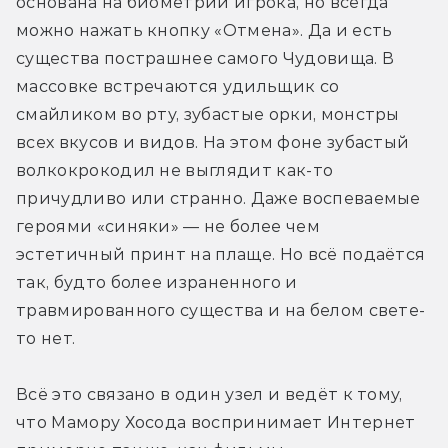
основана на биометрии игрока, но всегда 
будут распространять порнографию и
можно нажать кнопку «Отмена». Да и есть 
торговать наркотиками?
существа пострашнее самого Чудовища. В 
массовке встречаются удильщик со 
Как Белль публикует свою музыку,
смайликом во рту, зубастые орки, монстры 
если не создаёт постов? Или что, эти
всех вкусов и видов. На этом фоне зубастый 
сотни миллионов фанатов должны
волкокрокодил не выглядит как-то 
присутствовать на её выступлении и
причудливо или странно. Даже воспеваемые 
делать записи того, как она поёт?
героями «синяки» — не более чем 
Каждый раз? Не только на концертах?
эстетичный принт на плаще. Но всё подаётся 
так, будто более израненного и 
Как Дракон дерётся на арене? Как это
травмированного существа и на белом свете-
выглядит геймплейно? Почему
то нет.
банхаммер антагониста такой
неэффективный? В смысле, пока этой
Всё это связано в один узел и ведёт к тому, 
штукой точечно не ударишь по
что Мамору Хосода воспринимает Интернет 
пользователю, его нельзя