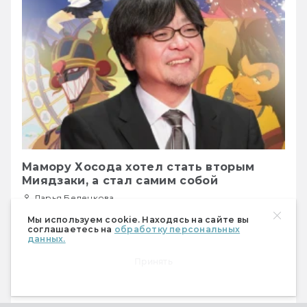
Мамору Хосода хотел стать вторым
Миядзаки, а стал самим собой
Дарья Беленкова
05.10.2018
67917
Мы используем cookie. Находясь на сайте вы
соглашаетесь на
обработку персональных
данных.
Рассказываем о  режиссёре «Девочки, 
Принять
покорившей время» и «Летних войн». Он 
мечтал работать на студию Ghibli, ему не 