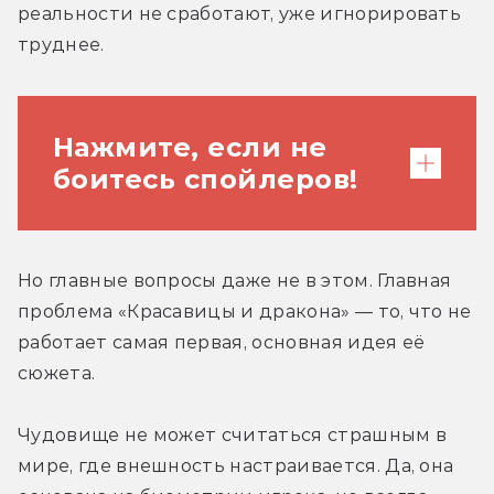
реальности не сработают, уже игнорировать 
труднее.
Нажмите, если не
боитесь спойлеров!
Но главные вопросы даже не в этом. Главная 
Претензии со спойлерами
проблема «Красавицы и дракона» — то, что не 
работает самая первая, основная идея её 
Как работает «Ю»? Почему там нет
сюжета.
модераторов? А раз нет модераторов,
то почему нет преступности? Хотите
Чудовище не может считаться страшным в 
сказать, в неконтролируемой соцсети,
мире, где внешность настраивается. Да, она 
где можно делать что угодно, люди не