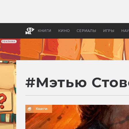
Какие
авгус
апока
детск
КНИГИ
КИНО
СЕРИАЛЫ
ИГРЫ
НА
РЕКЛАМА
#
Мэтью Стов
Книги