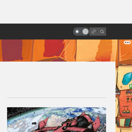
ы»:
ыло
Гигер и сотворение «Чужого»