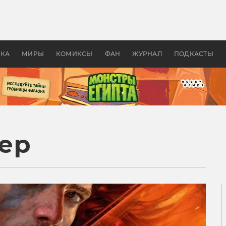
 фильмы смотреть в
Как создавались «Страшил
те 2026? В мире —
фильм, без которого не б
липсис, в России —
бы «Властелина колец»
ие комедии
УКА
МИРЫ
КОМИКСЫ
ФАН
ЖУРНАЛ
ПОДКАСТЫ
ер