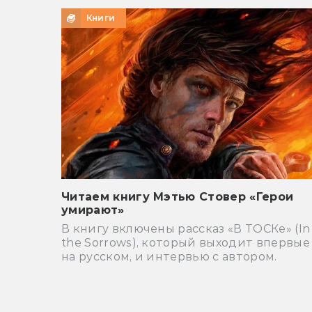
Книги
Читаем книгу Мэтью Стовер «Герои
умирают»
В книгу включены рассказ «В ТОСКе» (In
the Sorrows), который выходит впервые
на русском, и интервью с автором.