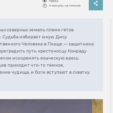
74862
4 минуты на чтение
вых северных земель племя гётов
. Судьба избирает юную Дису
твенного Человека в Плаще — защитника
преградить путь крестоносцу Конраду
мечом искоренять языческую ересь.
ев приходит что-то тёмное,
ние чудища, и боги вступают в схватку.