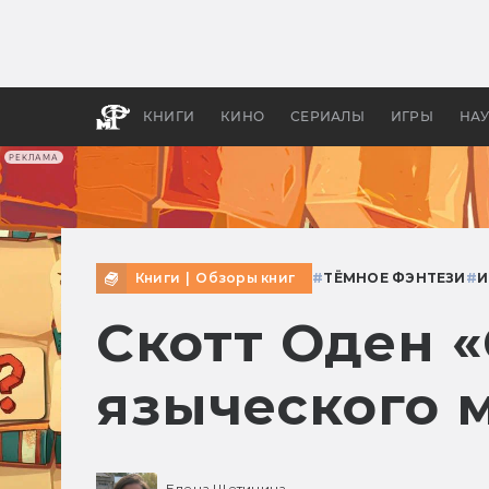
Какие
авгус
апока
детск
КНИГИ
КИНО
СЕРИАЛЫ
ИГРЫ
НА
РЕКЛАМА
Книги
|
Обзоры книг
#
ТЁМНОЕ ФЭНТЕЗИ
#
И
Скотт Оден 
языческого 
Елена Щетинина