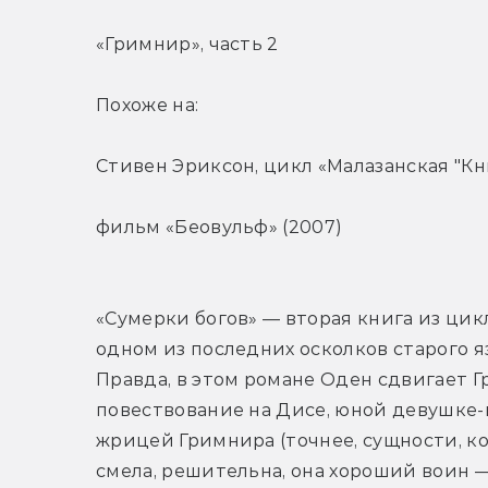
«Гримнир», часть 2
Похоже на:
Стивен Эриксон, цикл «Малазанская "Кн
фильм «Беовульф» (2007)
«Сумерки богов» — вторая книга из цикла
одном из последних осколков старого я
Правда, в этом романе Оден сдвигает Г
повествование на Дисе, юной девушке-
жрицей Гримнира (точнее, сущности, ко
смела, решительна, она хороший воин —