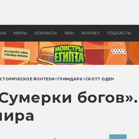
 фильмы смотреть в
Как создавались «Страшил
те 2026? В мире —
фильм, без которого не б
липсис, в России —
бы «Властелина колец»
ие комедии
УКА
МИРЫ
КОМИКСЫ
ФАН
ЖУРНАЛ
ПОДКАСТЫ
СТОРИЧЕСКОЕ ФЭНТЕЗИ
#
ГРИМДАРК
#
СКОТТ ОДЕН
«Сумерки богов»
мира