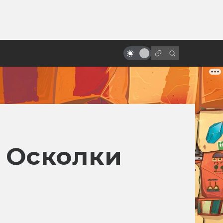
ы»:
Какими могли быть «Хребты
ыло
безумия» Гильермо Дель Торо:
читаем сценарии
. Осколки