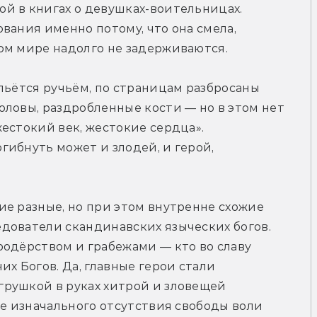
й в книгах о девушках-воительницах. 
вания именно потому, что она смела, 
ом мире надолго не задерживаются.
льётся ручьём, по страницам разбросаны 
ловы, раздробленные кости — но в этом нет 
естокий век, жестокие сердца». 
ибнуть может и злодей, и герой, 
е разные, но при этом внутренне схожие 
дователи скандинавских языческих богов. 
одёрством и грабежами — кто во славу 
х Богов. Да, главные герои стали 
рушкой в руках хитрой и зловещей 
ие изначального отсутствия свободы воли 