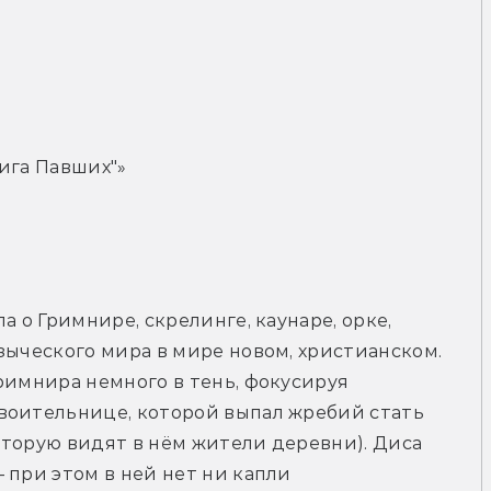
ига Павших"»
 о Гримнире, скрелинге, каунаре, орке, 
зыческого мира в мире новом, христианском. 
римнира немного в тень, фокусируя 
воительнице, которой выпал жребий стать 
торую видят в нём жители деревни). Диса 
 при этом в ней нет ни капли 