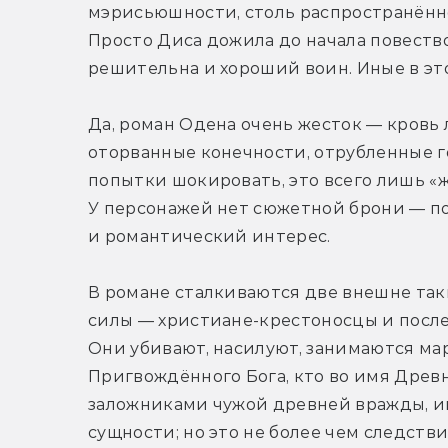
мэрисьюшности, столь распространённо
Просто Диса дожила до начала повество
решительна и хороший воин. Иные в эт
Да, роман Одена очень жесток — кровь 
оторванные конечности, отрубленные го
попытки шокировать, это всего лишь «ж
У персонажей нет сюжетной брони — пог
и романтический интерес.
В романе сталкиваются две внешне таки
силы — христиане-крестоносцы и после
Они убивают, насилуют, занимаются мар
Пригвождённого Бога, кто во имя Древни
заложниками чужой древней вражды, иг
сущности; но это не более чем следств