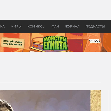
 фильмы смотреть в
Как создавались «Страшил
те 2026? В мире —
фильм, без которого не б
липсис, в России —
бы «Властелина колец»
ие комедии
УКА
МИРЫ
КОМИКСЫ
ФАН
ЖУРНАЛ
ПОДКАСТЫ