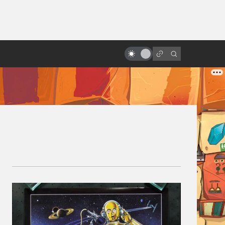
ы»:
«Бегущий по лезвию»: история
ыло
великого фильма, который
никто не понял