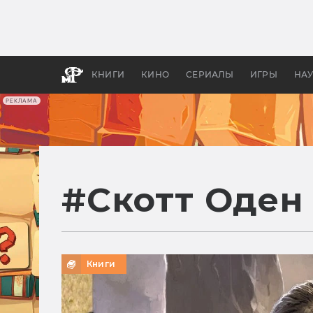
Какие
авгус
апока
детск
КНИГИ
КИНО
СЕРИАЛЫ
ИГРЫ
НА
РЕКЛАМА
#
Скотт Оден
Книги