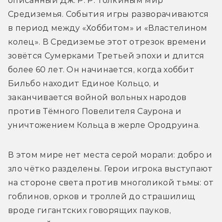
описанный Дж. Р. Р. Толкиным мир 
Средиземья. События игры разворачиваются 
в период между «Хоббитом» и «Властелином 
колец». В Средиземье этот отрезок времени 
зовётся Сумерками Третьей эпохи и длится 
более 60 лет. Он начинается, когда хоббит 
Бильбо находит Единое Кольцо, и 
заканчивается войной вольных народов 
против Тёмного Повелителя Саурона и 
уничтожением Кольца в жерле Ородруина.
В этом мире нет места серой морали: добро и 
зло чётко разделены. Герои игрока выступают 
на стороне света против многоликой тьмы: от 
гоблинов, орков и троллей до страшилищ 
вроде гигантских говорящих пауков, 