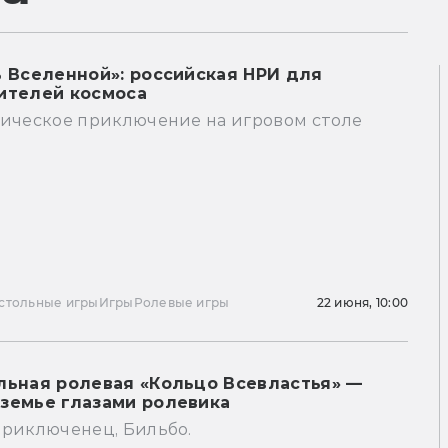
ь Вселенной»: российская НРИ для
ителей космоса
тическое приключение на игровом столе
стольные игры
Игры
Ролевые игры
22 июня, 10:00
льная ролевая «Кольцо Всевластья» —
земье глазами ролевика
приключенец, Бильбо.