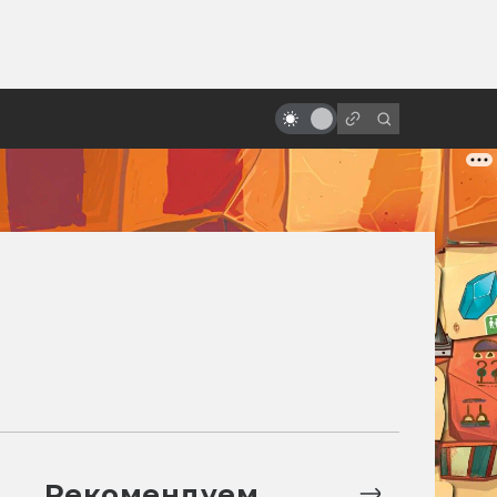
от
Как смотрится «Месть ситхов»
спустя двадцать лет?
Рекомендуем