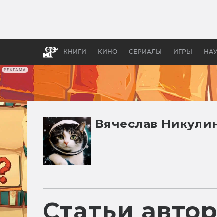
Как с
фильм
бы «В
КНИГИ
КИНО
СЕРИАЛЫ
ИГРЫ
НА
РЕКЛАМА
Вячеслав Никули
Статьи авто