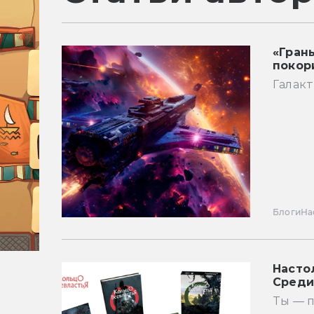
«Гран
покор
Галак
Блоги
На
Насто
Среди
Ты — 