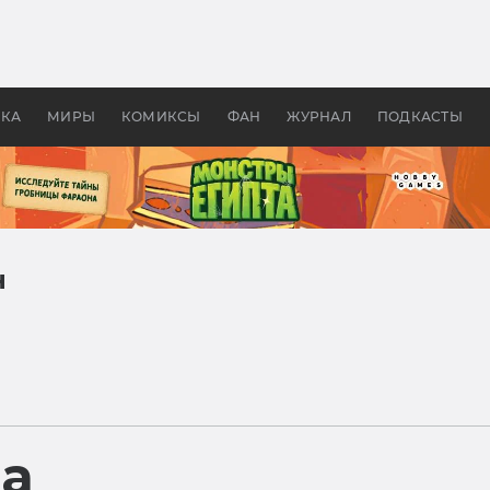
оздавались «Страшилы»:
«Одиссея» Нолана: что эт
, без которого не было
фильм сделал с Гомером и
ластелина колец»
Древней Грецией
УКА
МИРЫ
КОМИКСЫ
ФАН
ЖУРНАЛ
ПОДКАСТЫ
н
ра