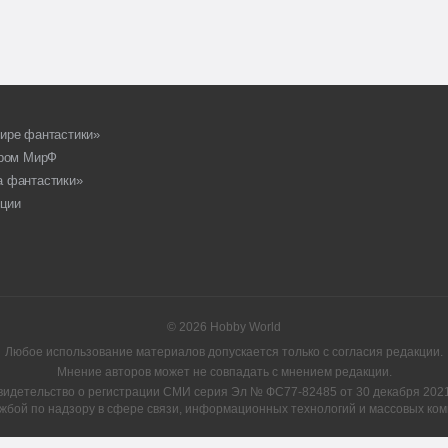
ире фантастики»
ором МирФ
а фантастики»
ции
© 2026 Hobby World
Любое использование материалов допускается только с согласия редакции.
Мнение авторов может не совпадать с мнением редакции.
видетельство о регистрации СМИ серия Эл № ФС77-82485 от 30 декабря 2021 
жбой по надзору в сфере связи, информационных технологий и массовых ком