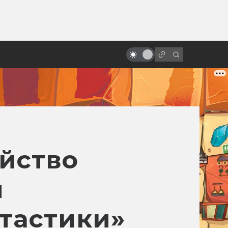
ы»:
«Алиса в Стране чудес» и её
ыло
адаптации: всё страньше и
страньше!
йство
и
тастики»