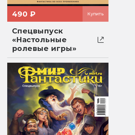
490 ₽
Купить
Спецвыпуск
«Настольные
ролевые игры»