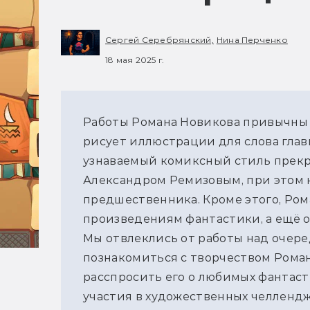
Сергей Серебрянский,
Нина Перченко
18 мая 2025 г.
Работы Романа Новикова привычны ч
рисует иллюстрации для слова главно
узнаваемый комиксный стиль прекр
Александром Ремизовым, при этом н
предшественника. Кроме этого, Рома
произведениям фантастики, а ещё 
Мы отвлеклись от работы над очере
познакомиться с творчеством Романа
расспросить его о любимых фантаст
участия в художественных челленджах