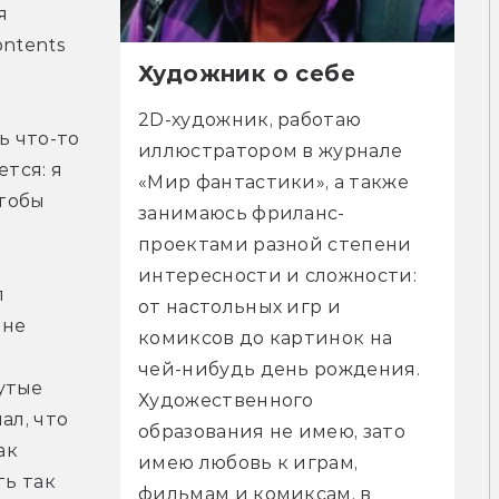
 
ntents 
Художник о себе
2D-художник, работаю 
 что-то 
иллюстратором в журнале 
тся: я 
«Мир фантастики», а также 
тобы 
занимаюсь фриланс-
проектами разной степени 
интересности и сложности: 
 
от настольных игр и 
не 
комиксов до картинок на 
чей-нибудь день рождения. 
тые 
Художественного 
л, что 
образования не имею, зато 
к 
имею любовь к играм, 
ь так 
фильмам и комиксам, в 