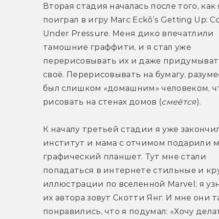
Вторая стадия началась после того, как я
поиграл в игру Marc Eckō’s Getting Up: Co
Under Pressure. Меня дико впечатлили 
тамошние граффити, и я стал уже 
перерисовывать их и даже придумывать
своё. Перерисовывать на бумагу, разумее
был слишком «домашним» человеком, ч
рисовать на стенах домов (
смеётся
).
К началу третьей стадии я уже закончил
институт и мама с отчимом подарили м
графический планшет. Тут мне стали 
попадаться в интернете стильные и кру
иллюстрации по вселенной Marvel; я узна
их автора зовут Скотти Янг. И мне они та
понравились, что я подумал: «Хочу делат