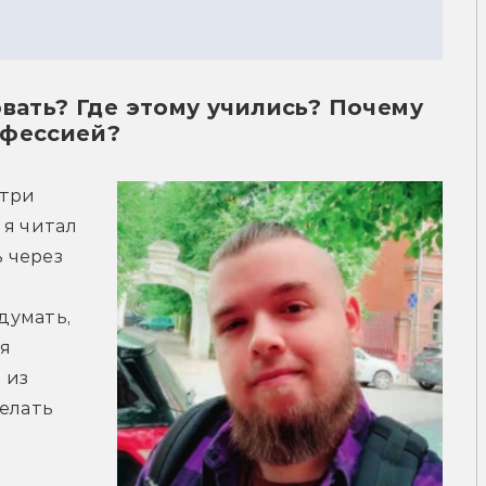
овать? Где этому учились? Почему
офессией?
три 
я читал 
через 
умать, 
я 
из 
елать 