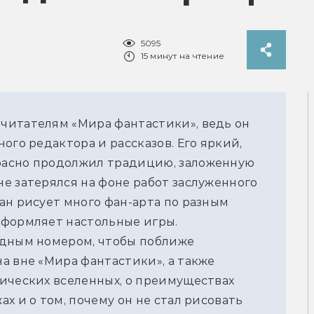
5095
15 минут на чтение
итателям «Мира фантастики», ведь он 
го редактора и рассказов. Его яркий, 
асно продолжил традицию, заложенную 
е затерялся на фоне работ заслуженного 
н рисует много фан-арта по разным 
оформляет настольные игры.
дным номером, чтобы поближе 
 вне «Мира фантастики», а также 
ических вселенных, о преимуществах 
 и о том, почему он не стал рисовать 