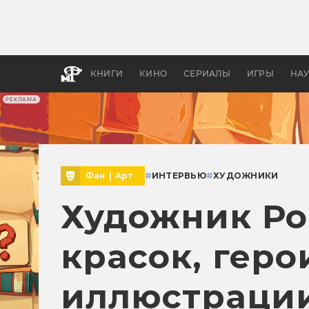
Какие
авгус
апока
детск
КНИГИ
КИНО
СЕРИАЛЫ
ИГРЫ
НА
РЕКЛАМА
Фан
|
Арт
#
ИНТЕРВЬЮ
#
ХУДОЖНИКИ
Художник Ро
красок, гер
иллюстрации