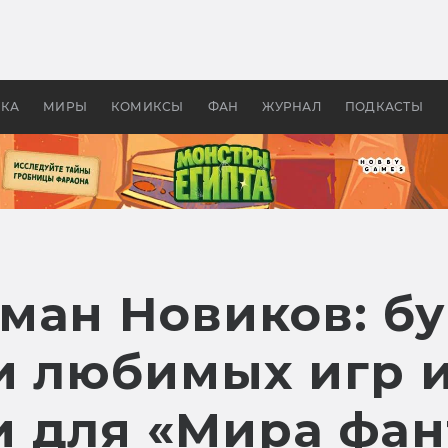
 фильмы смотреть в
Как создавались «Страшил
те 2026? В мире —
фильм, без которого не б
липсис, в России —
бы «Властелина колец»
ие комедии
УКА
МИРЫ
КОМИКСЫ
ФАН
ЖУРНАЛ
ПОДКАСТЫ
ман Новиков: бу
ои любимых игр 
 для «Мира фан