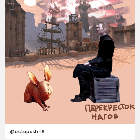
@octopushh8