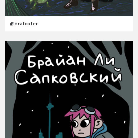
@drafoxter