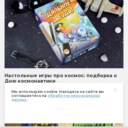
Настольные игры про космос: подборка к
Дню космонавтики
И модели космических кораблей!
Мы используем cookie. Находясь на сайте вы
соглашаетесь на
обработку персональных
данных.
РЕКЛАМА
Принять