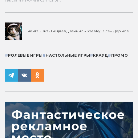
текста и нажмите Ctrl+Enter.
Никита «Кит» Видяев,
Даниил «Sneaky Dice» Дернов
#
РОЛЕВЫЕ ИГРЫ
#
НАСТОЛЬНЫЕ ИГРЫ
#
КРАУД
#
ПРОМО