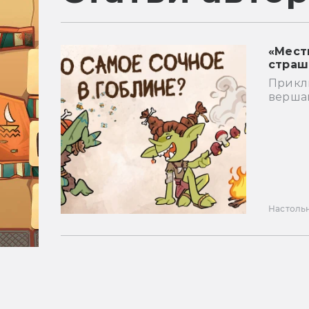
«Мест
страш
Прикл
верша
Настоль