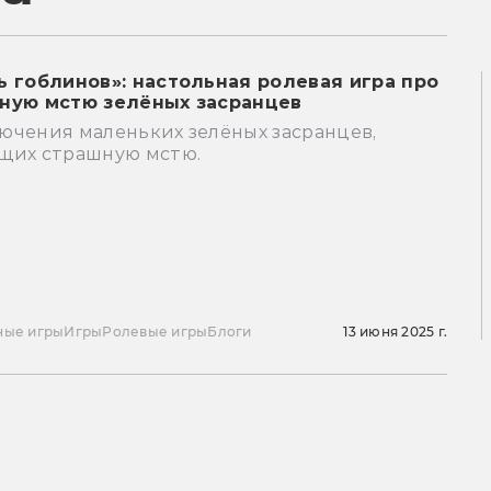
ь гоблинов»: настольная ролевая игра про
ную мстю зелёных засранцев
ючения маленьких зелёных засранцев,
щих страшную мстю.
ные игры
Игры
Ролевые игры
Блоги
13 июня 2025 г.