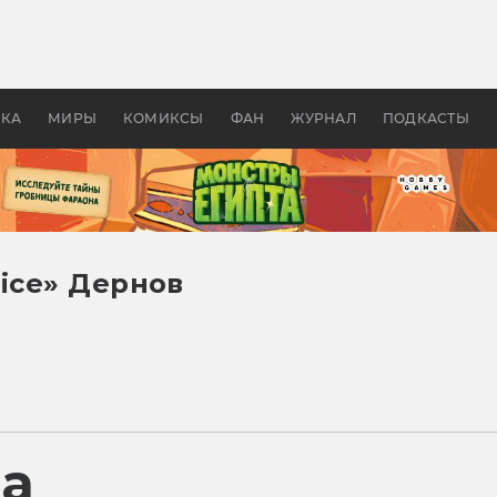
оздавались «Страшилы»:
«Одиссея» Нолана: что эт
, без которого не было
фильм сделал с Гомером и
ластелина колец»
Древней Грецией
УКА
МИРЫ
КОМИКСЫ
ФАН
ЖУРНАЛ
ПОДКАСТЫ
ice» Дернов
ра