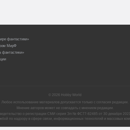
ире фантастики»
ором МирФ
а фантастики»
ции
© 2026 Hobby World
Любое использование материалов допускается только с согласия редакции.
Мнение авторов может не совпадать с мнением редакции.
видетельство о регистрации СМИ серия Эл № ФС77-82485 от 30 декабря 2021 
жбой по надзору в сфере связи, информационных технологий и массовых ком