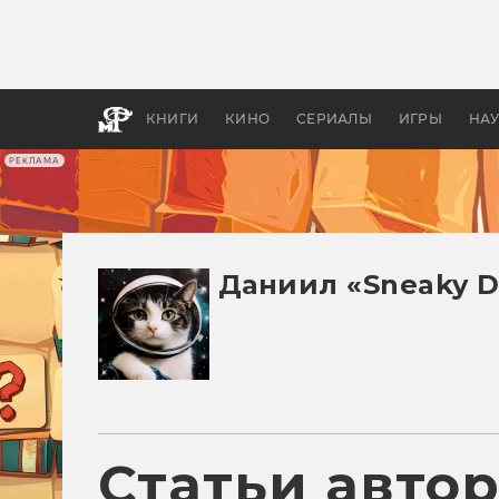
Как с
фильм
бы «В
КНИГИ
КИНО
СЕРИАЛЫ
ИГРЫ
НА
РЕКЛАМА
Даниил «Sneaky D
Статьи авто