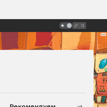
от
Жизнь Уиллема Дефо: между
Христом и «Антихристом»
Рекомендуем