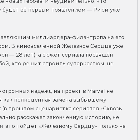
 новых героев, и неудивительно, что 
не будет её первым появлением — Рири уже 
.
тавляющим миллиардера-филантропа на его 
ром. В киновселенной Железное Сердце уже 
н — 28 лет), а сюжет сериала посвящён 
ой, кто решит строить суперкостюм, не 
 огромных надежд на проект в Marvel не 
ся как полноценная замена выбывшему 
 (в прошлом сценаристка сериалов «Сквозь 
ельно расскажет законченную историю, не 
, это пойдёт «Железному Сердцу» только на 