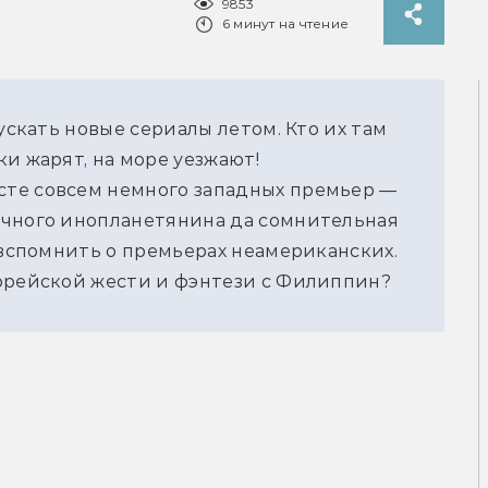
9853
6 минут на чтение
ускать новые сериалы летом. Кто их там 
и жарят, на море уезжают! 
те совсем немного западных премьер — 
чного инопланетянина да сомнительная 
 вспомнить о премьерах неамериканских. 
корейской жести и фэнтези с Филиппин?