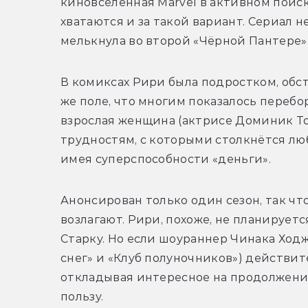
киновселенная Marvel в активном поиске
хватаются и за такой вариант. Сериал 
мелькнула во второй «Чёрной Пантере»
В комиксах Рири была подростком, обс
же поле, что многим показалось перебо
взрослая женщина (актрисе Доминик Тор
трудностям, с которыми столкнётся люб
имея суперспособности «деньги». 
Анонсирован только один сезон, так что
возлагают. Рири, похоже, не планирует
Старку. Но если шоураннер Чинака Ходж
снег» и «Клуб полуночников») действит
откладывая интересное на продолжения
пользу.