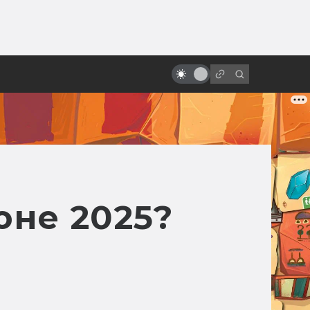
ы»:
ыло
Стимпанк: фильмы и аниме. 10
лучших и главных
юне 2025?