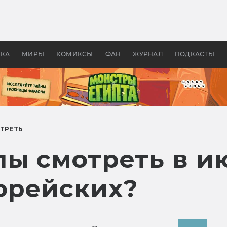
 фильмы смотреть в
Как создавались «Страшил
те 2026? В мире —
фильм, без которого не б
липсис, в России —
бы «Властелина колец»
ие комедии
УКА
МИРЫ
КОМИКСЫ
ФАН
ЖУРНАЛ
ПОДКАСТЫ
ТРЕТЬ
лы смотреть в и
корейских?