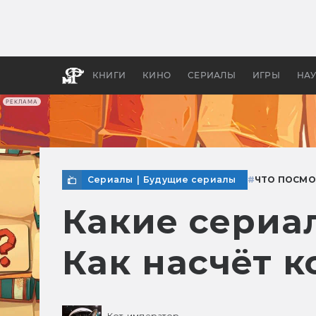
Какие
авгус
апока
детск
КНИГИ
КИНО
СЕРИАЛЫ
ИГРЫ
НА
РЕКЛАМА
Сериалы
|
Будущие сериалы
#
ЧТО ПОСМО
Какие сериа
Как насчёт 
Кот-император