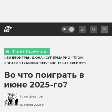
Игры
|
Видеоигры
#
ВИДЕОИГРЫ
#
ДЮНА
#
СУПЕРМАРИО
#
TRON
#
DEATH STRANDING
#
FIVE NIGHTS AT FREDDY'S
Во что поиграть в
июне 2025-го?
Илья Цуканов
10 июня 2025 г.