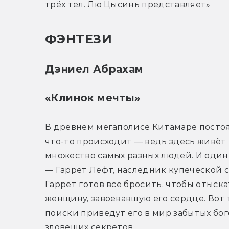
трёх тел. Лю Цысинь представляет»
ФЭНТЕЗИ
Дэниел Абрахам
«Клинок мечты»
В древнем мегаполисе Китамаре постоя
что-то происходит — ведь здесь живёт 
множество самых разных людей. И один 
— Гаррет Лефт, наследник купеческой с
Гаррет готов всё бросить, чтобы отыска
женщину, завоевавшую его сердце. Вот 
поиски приведут его в мир забытых бого
зловещих секретов…