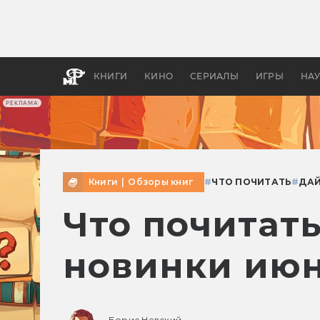
Какие
авгус
апока
детск
КНИГИ
КИНО
СЕРИАЛЫ
ИГРЫ
НА
РЕКЛАМА
Книги
|
Обзоры книг
#
ЧТО ПОЧИТАТЬ
#
ДА
Что почитат
новинки июн
Борис Невский