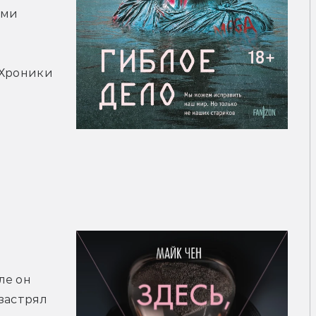
ми 
«Хроники 
 
е он 
застрял 