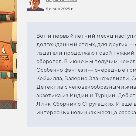
5 июня 2025 г.
Вот и первый летний месяц наступил
долгожданный отдых, для других — 
издатели продолжают свой тяжкий, 
оборотов. В июне мы получим немал
Особенно фэнтези — очередные тома
Кейхилла, Валерио Эванджелисти, С
Детектив с человекообразными жив
экзотика из Индии и Турции. Дебют 
Линк. Сборник о Стругацких. И ещё 
интересных новинках месяца расск