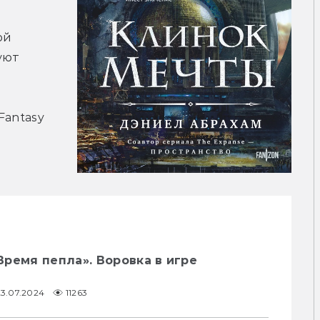
й 
ют 
Fantasy 
ремя пепла». Воровка в игре
23.07.2024
11263