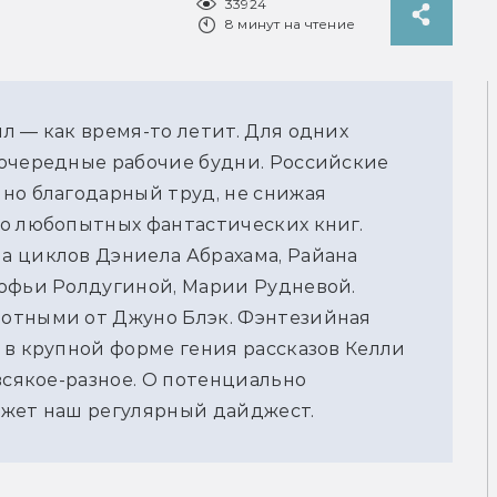
33924
8 минут на чтение
 — как время-то летит. Для одних 
очередные рабочие будни. Российские 
но благодарный труд, не снижая 
о любопытных фантастических книг. 
 циклов Дэниела Абрахама, Райана 
офьи Ролдугиной, Марии Рудневой. 
отными от Джуно Блэк. Фэнтезийная 
в крупной форме гения рассказов Келли 
всякое-разное. О потенциально 
ажет наш регулярный дайджест.