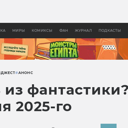
 фильмы смотреть в
Как создавались «Страшил
те 2026? В мире —
фильм, без которого не б
липсис, в России —
бы «Властелина колец»
ие комедии
УКА
МИРЫ
КОМИКСЫ
ФАН
ЖУРНАЛ
ПОДКАСТЫ
ЙДЖЕСТ
#
АНОНС
ь из фантастик
я 2025-го