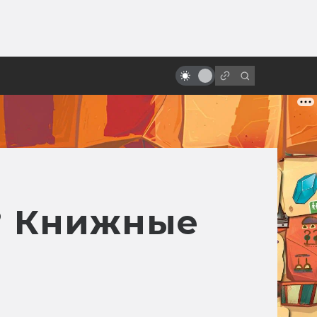
ы»:
Артхаус и философия: 10
ыло
фантастических фильмов
великих режиссёров
и? Книжные