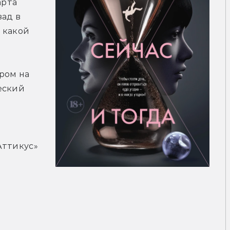
рта 
ад в 
какой 
ром на 
ский 
Аттикус» 