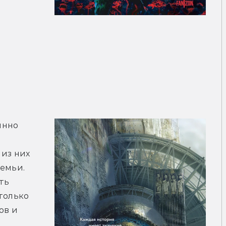
нно 
из них 
емьи. 
ть 
только 
в и 