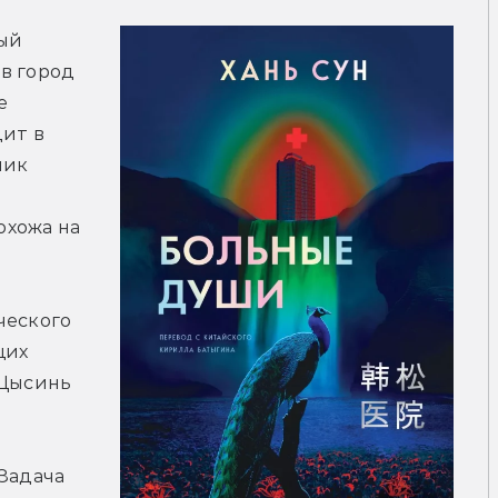
ый 
 город 
 
ит в 
ик 
хожа на 
еского 
их 
Цысинь 
Задача 