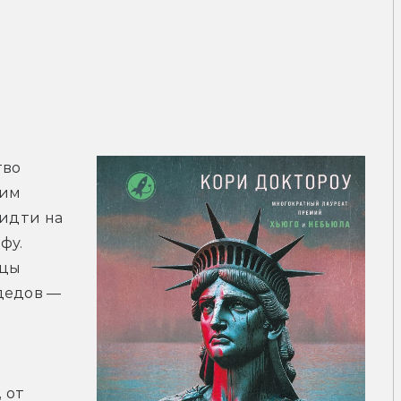
во 
им 
идти на 
у. 
цы 
дедов — 
от 