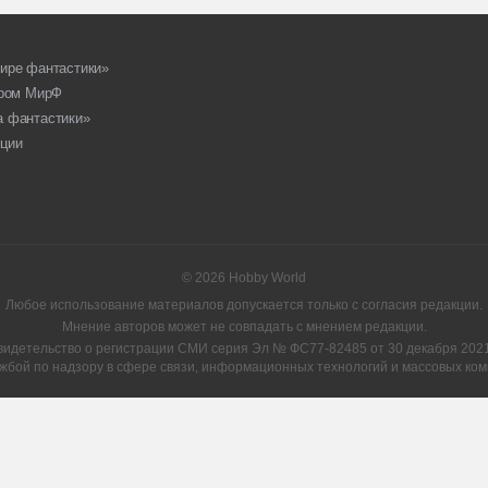
ире фантастики»
ором МирФ
а фантастики»
ции
© 2026 Hobby World
Любое использование материалов допускается только с согласия редакции.
Мнение авторов может не совпадать с мнением редакции.
видетельство о регистрации СМИ серия Эл № ФС77-82485 от 30 декабря 2021 
жбой по надзору в сфере связи, информационных технологий и массовых ком