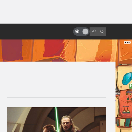
от
«Время первых»: что правда, а
что вымысел