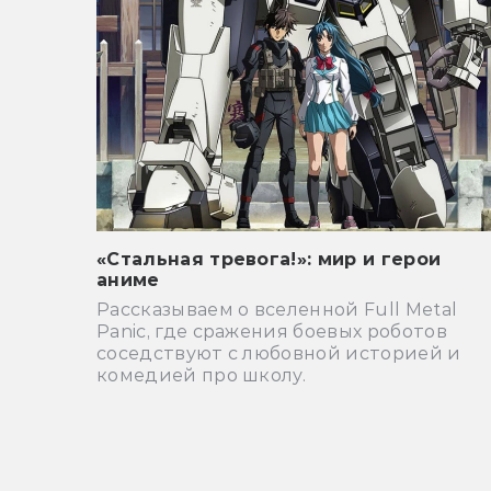
«Стальная тревога!»: мир и герои
аниме
Рассказываем о вселенной Full Metal
Panic, где сражения боевых роботов
соседствуют с любовной историей и
комедией про школу.