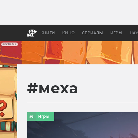
Как с
фильм
бы «В
КНИГИ
КИНО
СЕРИАЛЫ
ИГРЫ
НА
РЕКЛАМА
#
меха
Игры