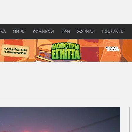
оздавались «Страшилы»:
«Одиссея» Нолана: что эт
, без которого не было
фильм сделал с Гомером и
ластелина колец»
Древней Грецией
УКА
МИРЫ
КОМИКСЫ
ФАН
ЖУРНАЛ
ПОДКАСТЫ