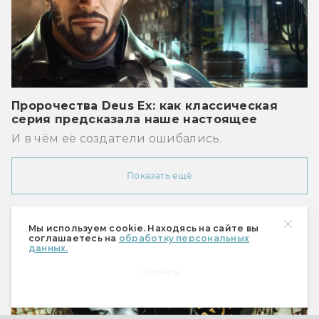
Пророчества Deus Ex: как классическая
серия предсказала наше настоящее
И в чём её создатели ошибались.
Показать ещё
Мы используем cookie. Находясь на сайте вы
Рекомендуем
соглашаетесь на
обработку персональных
данных.
Принять