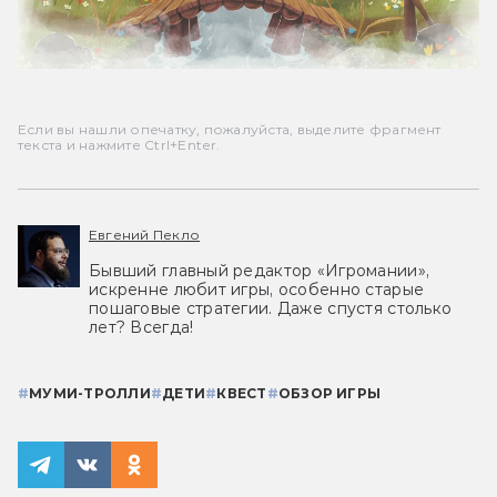
Если вы нашли опечатку, пожалуйста, выделите фрагмент
текста и нажмите Ctrl+Enter.
Евгений Пекло
Бывший главный редактор «Игромании»,
искренне любит игры, особенно старые
пошаговые стратегии. Даже спустя столько
лет? Всегда!
#
МУМИ-ТРОЛЛИ
#
ДЕТИ
#
КВЕСТ
#
ОБЗОР ИГРЫ