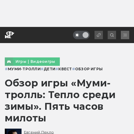
Игры
|
Видеоигры
#
МУМИ-ТРОЛЛИ
#
ДЕТИ
#
КВЕСТ
#
ОБЗОР ИГРЫ
Обзор игры «Муми-
тролль: Тепло среди
зимы». Пять часов
милоты
Евгений Пекло