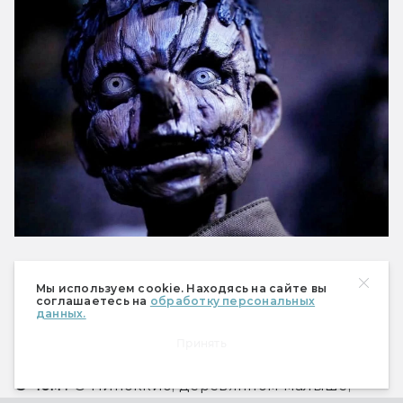
Когда?
 30 июля 2026.
Мы используем cookie. Находясь на сайте вы
соглашаетесь на
обработку персональных
данных.
Что?
 «Антисказочные» ужасы.
Принять
О чём?
 О Пиноккио, деревянном малыше, 