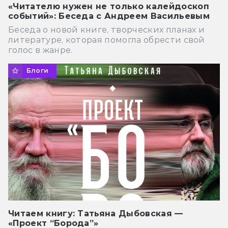
«Читателю нужен не только калейдоскоп
событий»: Беседа с Андреем Васильевым
Беседа о новой книге, творческих планах и
литературе, которая помогла обрести свой
голос в жанре.
Блоги
Читаем книгу: Татьяна Дыбовская —
«Проект “Борода”»