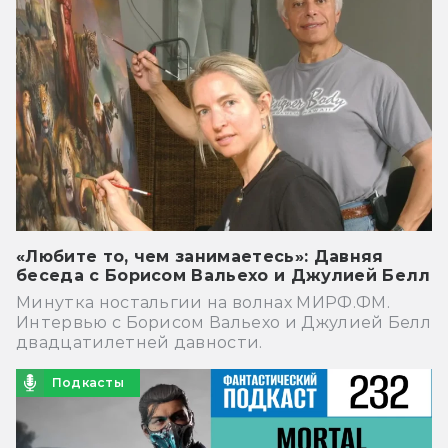
«Любите то, чем занимаетесь»: Давняя
беседа с Борисом Вальехо и Джулией Белл
Минутка ностальгии на волнах МИРФ.ФМ.
Интервью с Борисом Вальехо и Джулией Белл
двадцатилетней давности.
Подкасты