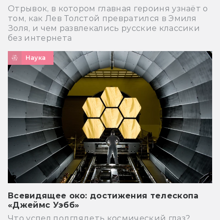
Отрывок, в котором главная героиня узнаёт о
том, как Лев Толстой превратился в Эмиля
Золя, и чем развлекались русские классики
без интернета
Наука
Всевидящее око: достижения телескопа
«Джеймс Уэбб»
Что успел подглядеть космический глаз?