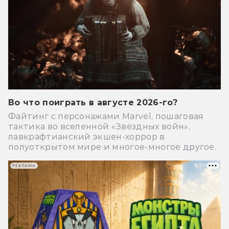
Во что поиграть в августе 2026-го?
Файтинг с персонажами Marvel, пошаговая
тактика во вселенной «Звёздных войн»,
лавкрафтианский экшен-хоррор в
полуоткрытом мире и многое-многое другое.
РЕКЛАМА