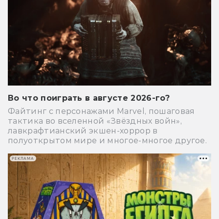
Во что поиграть в августе 2026-го?
Файтинг с персонажами Marvel, пошаговая
тактика во вселенной «Звёздных войн»,
лавкрафтианский экшен-хоррор в
полуоткрытом мире и многое-многое другое.
РЕКЛАМА