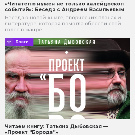
«Читателю нужен не только калейдоскоп
событий»: Беседа с Андреем Васильевым
Беседа о новой книге, творческих планах и
литературе, которая помогла обрести свой
голос в жанре.
Блоги
Читаем книгу: Татьяна Дыбовская —
«Проект “Борода”»