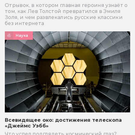
Отрывок, в котором главная героиня узнаёт о
том, как Лев Толстой превратился в Эмиля
Золя, и чем развлекались русские классики
без интернета
Наука
Всевидящее око: достижения телескопа
«Джеймс Уэбб»
Что успел подглядеть космический глаз?