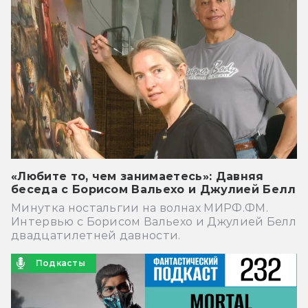
«Любите то, чем занимаетесь»: Давняя
беседа с Борисом Вальехо и Джулией Белл
Минутка ностальгии на волнах МИРФ.ФМ.
Интервью с Борисом Вальехо и Джулией Белл
двадцатилетней давности.
Подкасты