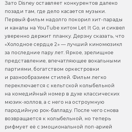
Зато Disney оставляет конкурентов далеко 
позади там, где дело касается музыки. 
Первый фильм надолго покорил хит-парады 
и каналы на YouTube хитом Let It Go, и сиквел 
уверенно держит планку. Дерзну сказать, что 
«Холодное сердце 2» — лучший киномюзикл 
за последние пару лет. Яркое, зрелищное 
представление, впечатляющее вокальными 
партиями, богатством оркестровки 
и разнообразием стилей. Фильм легко 
переключается с кельтской колыбельной 
на комедийный номер в духе классических 
мюзик-холлов, а с него на остроумную 
пародийную рок-балладу. После чего снова 
возвращается к колыбельной, но теперь 
рифмует её с эмоциональной поп-арией 