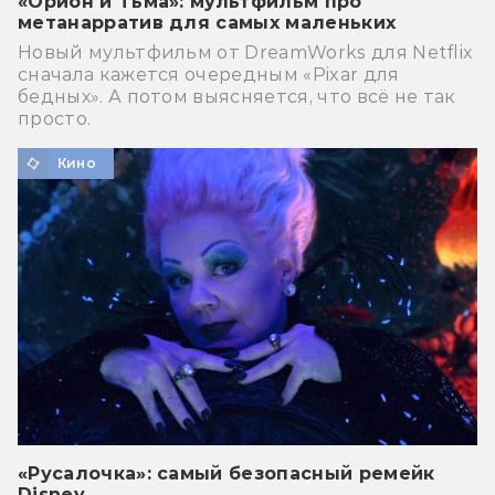
«Орион и Тьма»: мультфильм про
метанарратив для самых маленьких
Новый мультфильм от DreamWorks для Netflix
сначала кажется очередным «Pixar для
бедных». А потом выясняется, что всё не так
просто.
Кино
«Русалочка»: самый безопасный ремейк
Disney