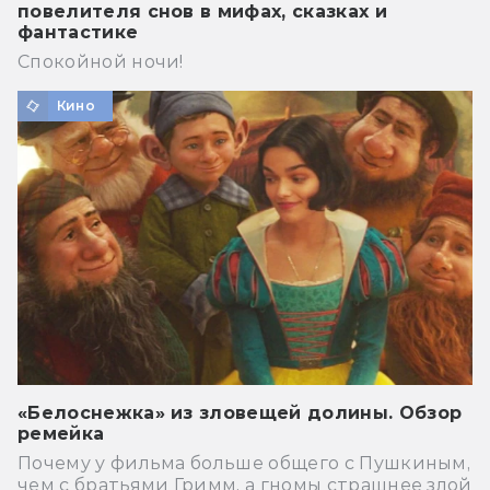
повелителя снов в мифах, сказках и
фантастике
Спокойной ночи!
Кино
«Белоснежка» из зловещей долины. Обзор
ремейка
Почему у фильма больше общего с Пушкиным,
чем с братьями Гримм, а гномы страшнее злой