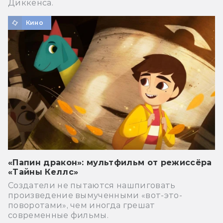
Диккенса.
Кино
«Папин дракон»: мультфильм от режиссёра
«Тайны Келлс»
Создатели не пытаются нашпиговать
произведение вымученными «вот-это-
поворотами», чем иногда грешат
современные фильмы.