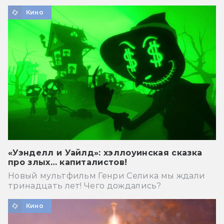
Кино
«Уэнделл и Уайлд»: хэллоуинская сказка
про злых… капиталистов!
Новый мультфильм Генри Селика мы ждали
тринадцать лет! Чего дождались?
Кино