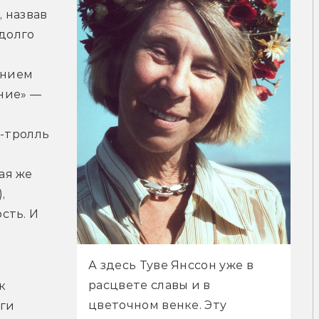
назвав 
долго 
нием 
ие» — 
-тролль 
я же 
 
ть. И 
А здесь Туве Янссон уже в 
расцвете славы и в 
 
цветочном венке. Эту 
ги 