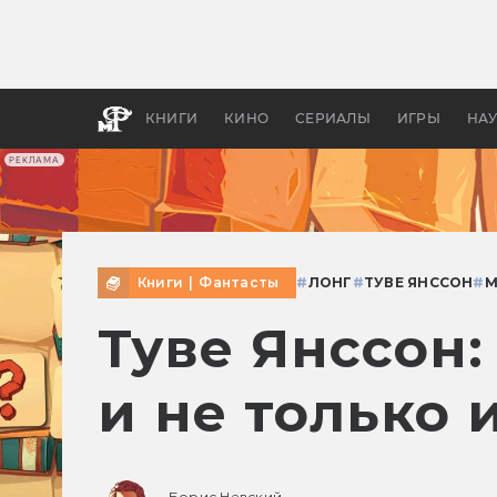
Как с
фильм
бы «В
КНИГИ
КИНО
СЕРИАЛЫ
ИГРЫ
НА
РЕКЛАМА
Книги
|
Фантасты
#
ЛОНГ
#
ТУВЕ ЯНССОН
#
М
Туве Янссон:
и не только 
Борис Невский