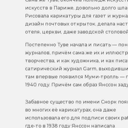
искусств в Париже, довольно долго шла 
Рисовала карикатуры для газет и журна
дизайн почтовых открыток, делала наст
отеля, церкви, даже заводской столовой)
Постепенно Туве начала и писать — пон
журналов, причём сама же их и иллюстр
творчества, и как художника, и как пис
сатирический журнал Garm, выходивший
там впервые появился Муми-тролль — по
1940 году. Причём сам образ Янссон заду
Забавное существо по имени Снорк появ
во многих её карикатурах, она даже 
использовала его для подписи своих раб
где-то в 1938 году Янссон написала 