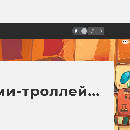
от
«Сталкер» Тарковского: князь
Мышкин в Зоне Посещения
ми-троллей...