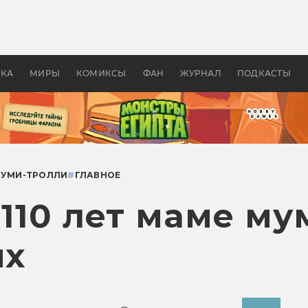
оздавались «Страшилы»:
«Одиссея» Нолана: что эт
, без которого не было
фильм сделал с Гомером и
ластелина колец»
Древней Грецией
УКА
МИРЫ
КОМИКСЫ
ФАН
ЖУРНАЛ
ПОДКАСТЫ
УМИ-ТРОЛЛИ
#
ГЛАВНОЕ
 110 лет маме му
их