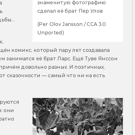
знаменитую фотографию 
 
сделал её брат Пер Улов 
 
дьбы…
(Per Olov Jansson / CCA 3.0 
Unported)
, 
ён комикс, который пару лет создавала 
им занимался её брат Ларс. Ещё Туве Янссон 
причём довольно разных. И поэтичных, 
 от сказочности — самый что ни на есть 
руются 
 они 
атно 