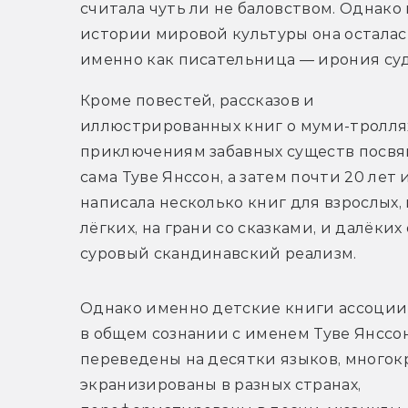
считала чуть ли не баловством. Однако в
истории мировой культуры она осталась
именно как писательница — ирония су
Кроме повестей, рассказов и 
иллюстрированных книг о муми-троллях
приключениям забавных существ посвящ
сама Туве Янссон, а затем почти 20 лет 
написала несколько книг для взрослых, 
лёгких, на грани со сказками, и далёких
суровый скандинавский реализм. 
Однако именно детские книги ассоции
в общем сознании с именем Туве Янссон:
переведены на десятки языков, многокр
экранизированы в разных странах, 