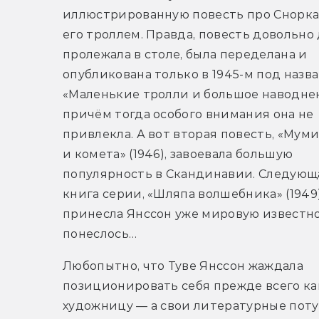
иллюстрированную повесть про Снорка, 
его троллем. Правда, повесть довольно 
пролежала в столе, была переделана и 
опубликована только в 1945-м под назва
«Маленькие тролли и большое наводнен
причём тогда особого внимания она не 
привлекла. А вот вторая повесть, «Муми
и комета» (1946), завоевала большую 
популярность в Скандинавии. Следующа
книга серии, «Шляпа волшебника» (1949),
принесла Янссон уже мировую известнос
понеслось…
Любопытно, что Туве Янссон жаждала 
позиционировать себя прежде всего как
художницу — а свои литературные поту