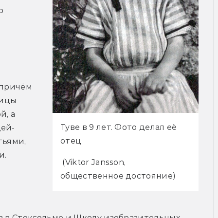
 
причём 
ицы 
, а 
Туве в 9 лет. Фото делал её 
цей-
отец
ьями, 
. 
 (
Viktor Jansson, 
общественное достояние)
в в Стокгольме и Школу изобразительных 