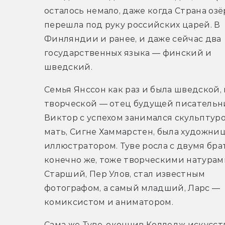
осталось немало, даже когда Страна озёр
перешла под руку российских царей. В 
Финляндии и ранее, и даже сейчас два 
государственных языка — финский и 
шведский. 
Семья Янссон как раз и была шведской, 
творческой — отец будущей писательн
Виктор с успехом занимался скульптурой
мать, Сигне Хаммарстен, была художни
иллюстратором. Туве росла с двумя брат
конечно же, тоже творческими натурами
Старший, Пер Улов, стал известным 
фотографом, а самый младший, Ларс — 
комиксистом и аниматором. 
Сама же Туве, окончив Колледж искусст