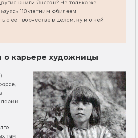
другие книги Янссон? Не только же 
ьзуясь 110-летним юбилеем 
 о её творчестве в целом, ну и о ней 
я о карьере художницы
 
орсе, 
 
перии. 
лго 
х там 