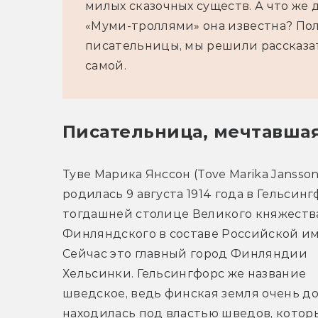
милых сказочных существ. А что же 
«Муми-троллями» она известна? Пол
писательницы, мы решили рассказать
самой.
Писательница, мечтавша
Туве Марика Янссон (Tove Marika Jansson)
родилась 9 августа 1914 года в Гельсингф
тогдашней столице Великого княжества
Финляндского в составе Российской им
Сейчас это главный город Финляндии 
Хельсинки. Гельсингфорс же название 
шведское, ведь финская земля очень до
находилась под властью шведов, которы