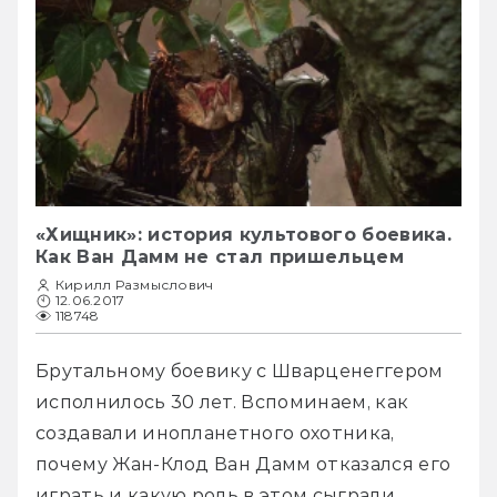
«Хищник»: история культового боевика.
Как Ван Дамм не стал пришельцем
Кирилл Размыслович
12.06.2017
118748
Брутальному боевику с Шварценеггером 
исполнилось 30 лет. Вспоминаем, как 
создавали инопланетного охотника, 
почему Жан-Клод Ван Дамм отказался его 
играть и какую роль в этом сыграли 