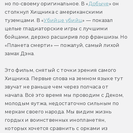
но по-своему оригинальное. В «
Добыче
» он 
столкнул Хищника с американскими 
туземцами. В «
Убийце убийц
» — показал 
целые гладиаторские игры с лучшими 
бойцами, дерзко расширив лор франшизы. Но 
«Планета смерти» — пожалуй, самый лихой 
замах Дэна.
Это фильм, снятый с точки зрения самого 
Хищника. Первые слова на земном языке тут 
звучат не раньше чем через полчаса от 
начала. Всё это время мы проводим с Деком, 
молодым яутжа, недостаточно сильным по 
меркам своего народа. Мы видим жизнь 
гордых и воинственных инопланетян, 
которых хочется сравнить с орками из 