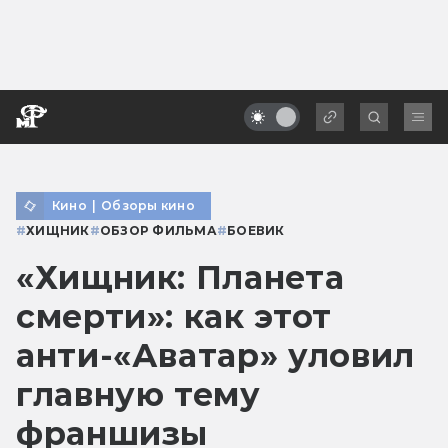
Кино
|
Обзоры кино
#
ХИЩНИК
#
ОБЗОР ФИЛЬМА
#
БОЕВИК
«Хищник: Планета
смерти»: как этот
анти-«Аватар» уловил
главную тему
франшизы