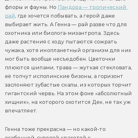
флоры и фауны. Но 
Пандора — тропический 
рай
, где хочется побывать, а герой даже 
выбирает жить. А Генна — рай разве что для 
охотника или биолога-мизантропа. Здесь 
даже растения с ходу пытаются сожрать 
чужака, хотя инопланетный организм для них 
мог быть вообще несъедобен. Цветочки 
плюются шипами, трава — жуткая стекловата, 
её топчут исполинские бизоны, а горизонт 
заслоняют зубастые скалы, из которых торчит 
гигантский червь. На этом фоне «абсолютный 
хищник», на которого охотится Дек, не так уж 
впечатляет.
Генна тоже прекрасна — но какой-то 
особенной, суровой красотой с 