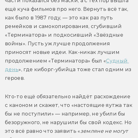
части показался без маски; а с тех пор вышла 
ещё куча фильмов про него. Вернуть всё так, 
как было в 1987 году, — это как раз путь 
ремейков и самокопирования, сгубивший 
«Терминатора» и подкосивший «Звёздные 
войны». Пусть уж лучше продолжения 
приносят новые идеи. Как-никак лучшим 
продолжением «Терминатора» был «
Судный 
день
», где киборг-убийца тоже стал одним из 
героев.
Кто-то ещё обязательно найдёт расхождение 
с каноном и скажет, что «настоящие яутжа так 
бы не поступили» — например, не убили бы 
безоружного, не нарушили бы свой кодекс. Но 
это всё равно что заявить «
земляне не могут 