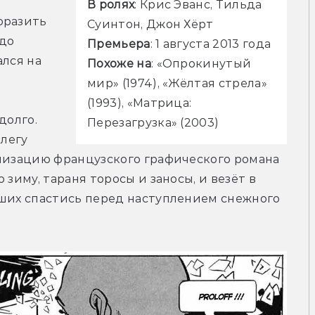
В ролях
: Крис Эванс, Тильда 
разить 
Суинтон, Джон Хёрт
до 
Премьера
: 1 августа 2013 года
лся на 
Похоже на
: «Опрокинутый 
мир» (1974), «Жёлтая стрела» 
(1993), «Матрица: 
олго. 
Перезагрузка» (2003)
легу 
низацию французского графического романа 
зиму, тараня торосы и заносы, и везёт в 
ших спастись перед наступлением снежного 