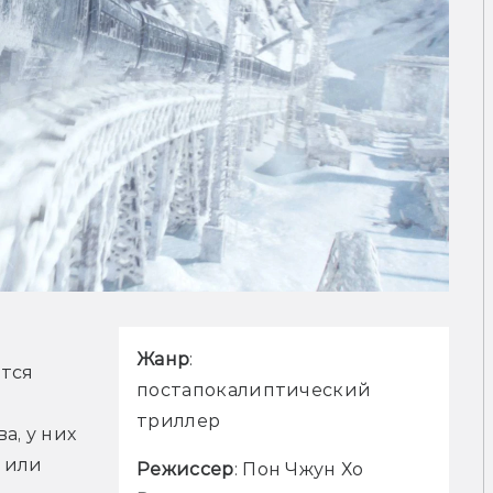
Жанр
: 
тся 
постапокалиптический 
триллер
, у них 
или 
Режиссер
: Пон Чжун Хо