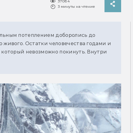
37084
3 минуты на чтение
альным потеплением доборолись до 
 живого. Остатки человечества годами и 
, который невозможно покинуть. Внутри 