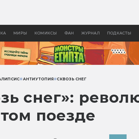
 фильмы смотреть в
Как создавались «Страшил
те 2026? В мире —
фильм, без которого не б
липсис, в России —
бы «Властелина колец»
ие комедии
УКА
МИРЫ
КОМИКСЫ
ФАН
ЖУРНАЛ
ПОДКАСТЫ
АЛИПСИС
#
АНТИУТОПИЯ
#
СКВОЗЬ СНЕГ
зь снег»: револ
ятом поезде