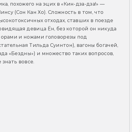
а, похожего на эцих в «Кин-дза-дза!» — 
нсу (Сон Кан Хо). Сложность в том, что 
ысокотоксичных отходах, ставших в поезде 
новидящая девица Ён, без которой он никуда 
орами и ножами головорезы под 
ательная Тильда Суинтон), вагоны богачей, 
да «Бездны») и множество таких вопросов, 
 знать вовсе.