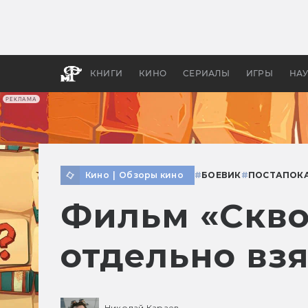
Какие
авгус
апока
детск
КНИГИ
КИНО
СЕРИАЛЫ
ИГРЫ
НА
РЕКЛАМА
Кино
|
Обзоры кино
#
БОЕВИК
#
ПОСТАПОК
Фильм «Скво
отдельно вз
Николай Караев