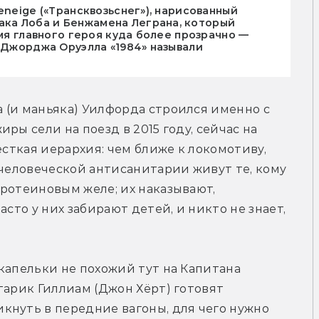
eneige («Трансквозьснег»), нарисованный
ка Лоба и Бенжамена Леграна, который
имя главного героя куда более прозрачно —
е Джорджа Оруэлла «1984» называли
(и маньяка) Уилфорда строился именно с 
ры сели на поезд в 2015 году, сейчас на 
ёсткая иерархия: чем ближе к локомотиву, 
ечеловеческой антисанитарии живут те, кому 
ротеиновым желе; их наказывают, 
сто у них забирают детей, и никто не знает, 
капельки не похожий тут на Капитана 
тарик Гиллиам (Джон Хёрт) готовят 
нуть в передние вагоны, для чего нужно 