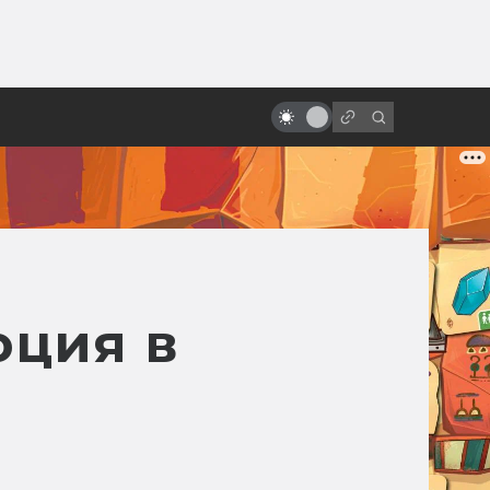
ы»:
ыло
«Звёздные войны»: неснятые
фильмы и сериалы
юция в