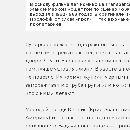
В основу фильма лёг комикс Le Transperc
Жаном-Марком Рошеттом по сценарию Жа
выходил в 1982-1983 годах. В оригинале 
Пролофф, от слова «прол» — так в роман
пролетариев.
Суперсостав железнодорожного магната 
расчётом пережить конец света. Пассажи
дворе 2031-й. В составе установилась ж
тем лучше условия жизни. В хвосте в н
не повезло. Их кормят жутким чёрным п
замораживая и отрубая руки или ноги; ча
что с ними делают.
Молодой вождь Кёртис (Крис Эванс, ни 
Америку) и его наставник, однорукий с
революцию. Задача повстанцев — проник