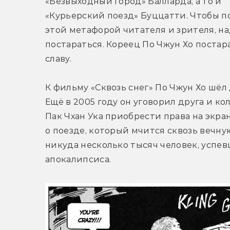
«Безвыходный город» Балларда, а то и 
«Курьерский поезд» Буццатти. Чтобы по
этой метафорой читателя и зрителя, на
постараться. Кореец По Чжун Хо постара
славу.
К фильму «Сквозь снег» По Чжун Хо шёл д
Ещё в 2005 году он уговорил друга и кол
Пак Чхан Ука приобрести права на экра
о поезде, который мчится сквозь вечную 
никуда несколько тысяч человек, успев
апокалипсиса.