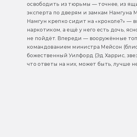
освободить из тюрьмы — точнее, из ящик
эксперта по дверям и замкам Намгуна Ми
Намгун крепко сидит на «кроколе?» — в
наркотиком, а ещё у него есть дочь, яс
не пойдёт. Впереди — вооружённые топ
командованием министра Мейсон (блист
божественный Уилфорд (Эд Харрис, звез
что ответы на них, может быть, лучше не