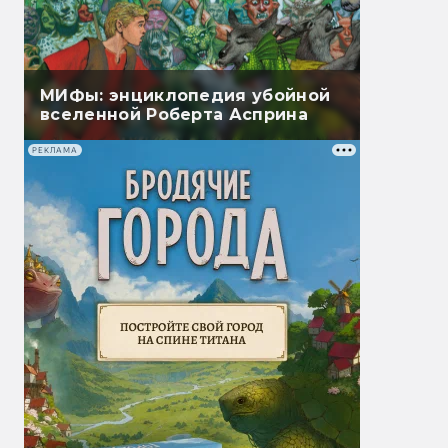
МИФы: энциклопедия убойной
вселенной Роберта Асприна
РЕКЛАМА