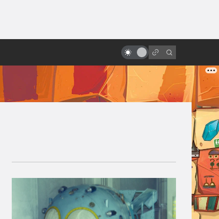
ы»:
ыло
Как смотрится «Месть ситхов»
спустя двадцать лет?