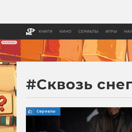
Какие
авгус
апока
детск
КНИГИ
КИНО
СЕРИАЛЫ
ИГРЫ
НА
РЕКЛАМА
#
Сквозь сне
Сериалы