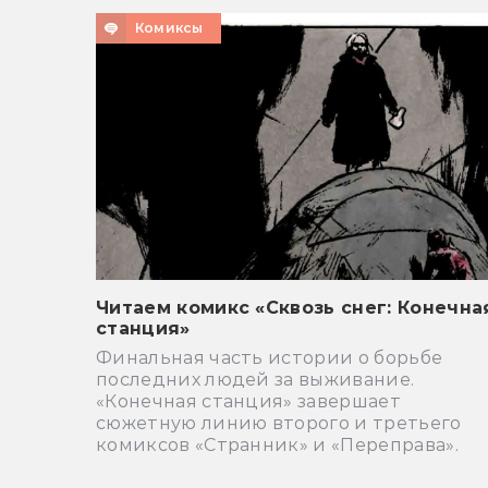
Комиксы
Читаем комикс «Сквозь снег: Конечна
станция»
Финальная часть истории о борьбе
последних людей за выживание.
«Конечная станция» завершает
сюжетную линию второго и третьего
комиксов «Странник» и «Переправа».