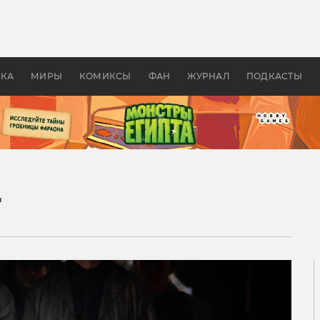
 фильмы смотреть в
Как создавались «Страшил
те 2026? В мире —
фильм, без которого не б
липсис, в России —
бы «Властелина колец»
ие комедии
УКА
МИРЫ
КОМИКСЫ
ФАН
ЖУРНАЛ
ПОДКАСТЫ
г