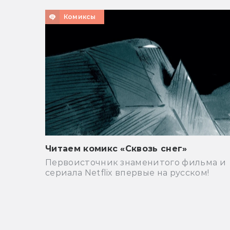
Комиксы
Читаем комикс «Сквозь снег»
Первоисточник знаменитого фильма и
сериала Netflix впервые на русском!