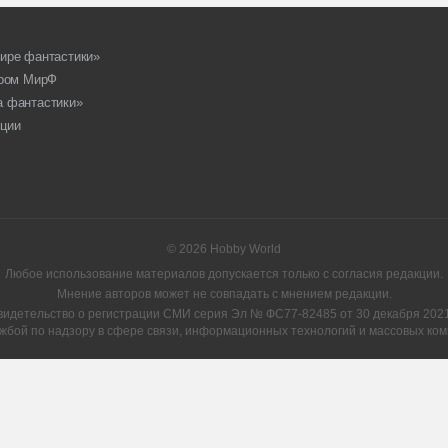
ире фантастики»
ором МирФ
а фантастики»
ции
© 2026 Hobby World
Любое использование материалов допускается только с согласия редакции.
Мнение авторов может не совпадать с мнением редакции.
видетельство о регистрации СМИ серия Эл № ФС77-82485 от 30 декабря 2021 
жбой по надзору в сфере связи, информационных технологий и массовых ком