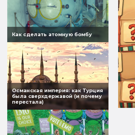
Как сделать атомную бомбу
Османская империя: как Турция
была сверхдержавой (и почему
перестала)