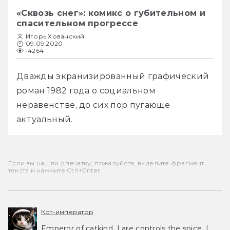
«Сквозь снег»: комикс о губительном и
спасительном прогрессе
Игорь Хованский
09.09.2020
14264
Дважды экранизированный графический 
роман 1982 года о социальном 
неравенстве, до сих пор пугающе 
актуальный.
Если вы нашли опечатку, пожалуйста, выделите фрагмент
текста и нажмите Ctrl+Enter.
Кот-император
Emperor of catkind. I are controls the spice, I