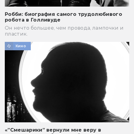
Робби: биография самого трудолюбивого
робота в Голливуде
Он нечто большее, чем провода, лампочки и
пластик.
Кино
«”Смешарики” вернули мне веру в