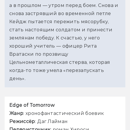
а в прошлом — утром перед боем. Снова и 
снова застрявший во временной петле 
Кейдж пытается пережить мясорубку, 
стать настоящим солдатом и принести 
землянам победу. К счастью, у него 
хороший учитель — офицер Рита 
Вратаски по прозвищу 
Цельнометаллическая стерва, которая 
когда-то тоже умела «перезапускать 
день».
Edge of Tomorrow
Жанр
: хронофантастический боевик
Режиссёр
: Даг Лайман
Первоисточник
: роман Хироси 