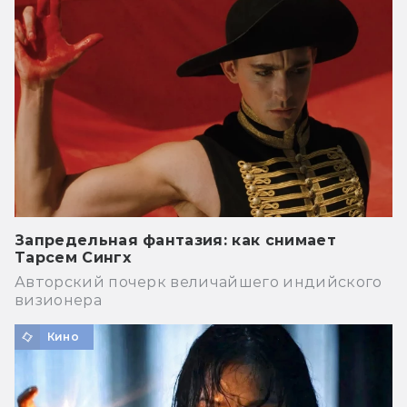
Запредельная фантазия: как снимает
Тарсем Сингх
Авторский почерк величайшего индийского
визионера
Кино