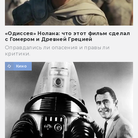
«Одиссея» Нолана: что этот фильм сделал
с Гомером и Древней Грецией
Оправдались ли опасения и правы ли
критики.
Кино