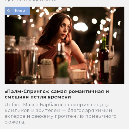
Кино
«Палм-Спрингс»: самая романтичная и
смешная петля времени
Дебют Макса Барбакова покорил сердца
критиков и зрителей — благодаря химии
актёров и свежему прочтению привычного
сюжета.