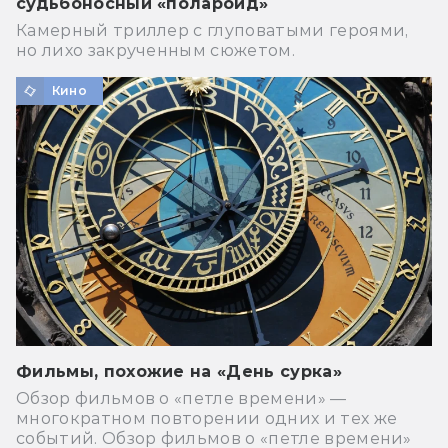
судьбоносный «полароид»
Камерный триллер с глуповатыми героями,
но лихо закрученным сюжетом.
Кино
Фильмы, похожие на «День сурка»
Обзор фильмов о «петле времени» —
многократном повторении одних и тех же
событий. Обзор фильмов о «петле времени»