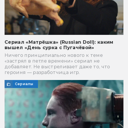
Сериал «Матрёшка» (Russian Doll): каким
вышел «День сурка с Пугачёвой»
Ничего принципиально нового к теме
«застрял в петле времени» сериал не
добавляет. Не выстреливает даже то, что
героиня — разработчица игр.
Сериалы