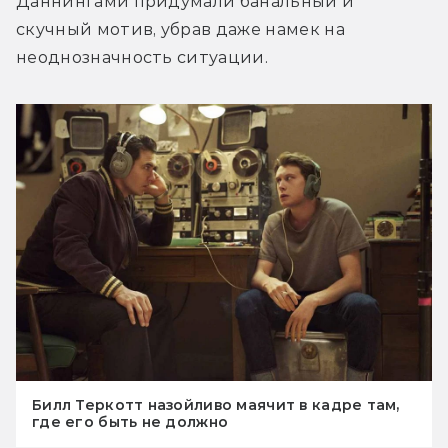
Даннингами придумали банальный и 
скучный мотив, убрав даже намек на 
неоднозначность ситуации.
Билл Теркотт назойливо маячит в кадре там,
где его быть не должно