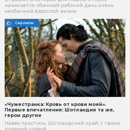
начинается обычный рабочий день очень
необычной взрослой жизни
Сериалы
«Чужестранка: Кровь от крови моей».
Первые впечатления: Шотландия та же,
герои другие
Навек простись, Шотландский край, с твоею
древней славой…