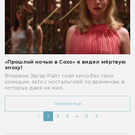
«Прошлой ночью в Сохо» я видел мёртвую
эпоху!
Впервые Эдгар Райт снял кино без тени
комедии, зато с ностальгией по временам, в
которые даже не жил.
Показать ещё
1
2
3
4
5