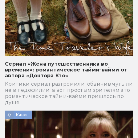
Сериал «Жена путешественника во
времени»: романтическое тайми-вайми от
автора «Доктора Кто»
Критики сериал разгромили, обвинив чуть ли
не в педофилии, а вот простым зрителям это
романтическое тайми-вайми пришлось по
душе.
Кино