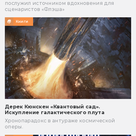
послужил источником вдохновения для
сценаристов «Флэша»
Книги
Дерек Кюнскен «Квантовый сад».
Искупление галактического плута
Хронопарадокс в антураже космической
оперы.