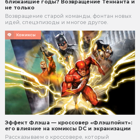
ближайшие годы? Возвращение Теннанта и
не только
Возвращение старой команды, фонтан новых
идей, спецэпизоды и многое другое.
Комиксы
Эффект Флэша — кроссовер «Флэшпойнт»:
его влияние на комиксы DC и экранизации
Рассказываем о кроссовере, который