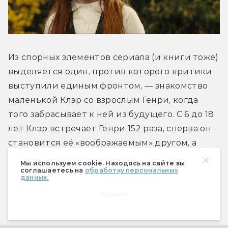
Из спорных элементов сериала (и книги тоже) 
выделяется один, против которого критики 
выступили единым фронтом, — знакомство 
маленькой Клэр со взрослым Генри, когда 
того забрасывает к ней из будущего. С 6 до 18 
лет Клэр встречает Генри 152 раза, сперва он 
становится её «воображаемым» другом, а 
затем — предметом влюблённости и 
Мы используем cookie. Находясь на сайте вы
соглашаетесь на
обработку персональных
вожделения. В психологии есть термин 
данных.
«груминг» — когда взрослый устанавливает 
Принять
доверительные отношения с ребёнком, 
чтобы совратить его. Многие тут же 