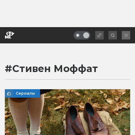
#
Стивен Моффат
Сериалы