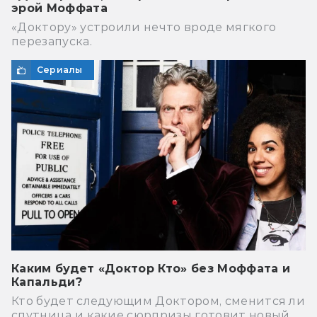
эрой Моффата
«Доктору» устроили нечто вроде мягкого
перезапуска.
Сериалы
Каким будет «Доктор Кто» без Моффата и
Капальди?
Кто будет следующим Доктором, сменится ли
спутница и какие сюрпризы готовит новый