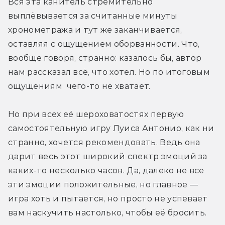
Вся эта канитель стремительно 
нашего протагониста. Его разум ищет
выплёвывается за считанные минуты 
способы остаться вместе с женой, хотя
хронометража и тут же заканчивается, 
он подсознательно и понимает, что ни
оставляя с ощущением оборванности. Что, 
к чему хорошему это не приведёт,
вообще говоря, странно: казалось бы, автор 
ведь они брат и сестра. Жена об этом
нам рассказал всё, что хотел. Но по итоговым 
не знает, но тайна рано или поздно
ощущениям  чего-то не хватает.
раскроется, и кому-то в любом случае
будет больно. Полицейский же —
Но при всех её шероховатостях первую 
проекция отца героев, стремящегося
самостоятельную игру Луиса Антонио, как ни 
спасти свою дочь и готового ради
странно, хочется рекомендовать. Ведь она 
этого разбить их хрупкую идиллию.
дарит весь этот широкий спектр эмоций за 
Его убийцей, кстати, тоже оказывается
каких-то несколько часов. Да, далеко не все 
сам главный герой.
эти эмоции положительные, но главное — 
игра хоть и пытается, но просто не успевает 
вам наскучить настолько, чтобы её бросить. 